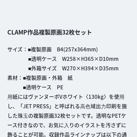
CLAMP作品複製原画32枚セット
サイズ：■複製原画 B4(257x364mm)
■透明ケース W258×H365×D10mm
■外箱サイズ W270×H394×D35mm
素材：■複製原画・外箱 紙
■透明ケース PE
⽤紙にはヴァンヌーボVホワイト〈130kg〉を使⽤
し、「JET PRESS」と呼ばれる⾼⾊域出⼒印刷を施
した珠⽟の複製原画32枚セットです。透明なPETケ
ース付きなので、お気に⼊りのイラストを汚さずに
飾ることが可能。収録作品ラインナップは以下の通