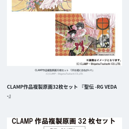
CLAMP作品複製原画32枚セット 『20⾯相におねがい!!』
(C)CLAMP・ShigatsuTsuitachi CO.,LTD.
CLAMP作品複製原画32枚セット 『聖伝 -RG VEDA
-』