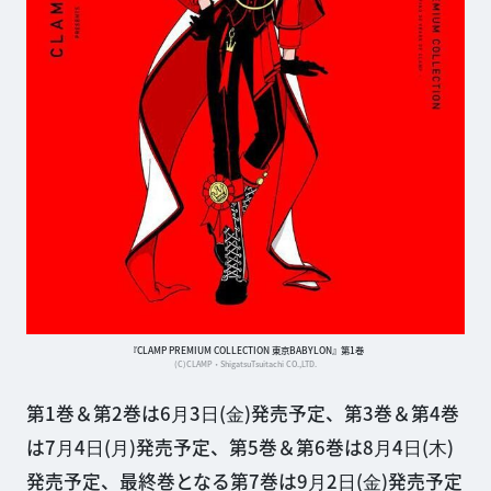
『CLAMP PREMIUM COLLECTION 東京BABYLON』第1巻
(C)CLAMP・ShigatsuTsuitachi CO.,LTD.
第1巻＆第2巻は6⽉3⽇(⾦)発売予定、第3巻＆第4巻
は7⽉4⽇(⽉)発売予定、第5巻＆第6巻は8⽉4⽇(⽊)
発売予定、最終巻となる第7巻は9⽉2⽇(⾦)発売予定