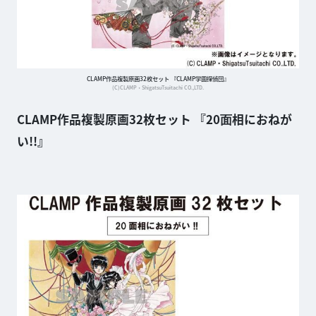
CLAMP作品複製原画32枚セット 『CLAMP学園探偵団』
(C)CLAMP・ShigatsuTsuitachi CO.,LTD.
CLAMP作品複製原画32枚セット 『20⾯相におねが
い!!』