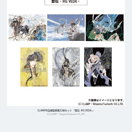
CLAMP作品複製原画32枚セット 『聖伝 -RG VEDA-』
(C)CLAMP・ShigatsuTsuitachi CO.,LTD.