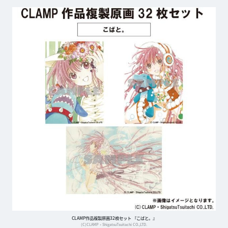
CLAMP作品複製原画32枚セット 『こばと。』
(C)CLAMP・ShigatsuTsuitachi CO.,LTD.