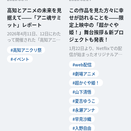
高知とアニメの未来を見
この作品を見た方々に幸
据えて――「アニ魂サミ
せが訪れることを――限
ット」レポート
定上映中の「超かぐや
姫！」舞台挨拶＆新プロ
2026年4月11日、12日にわた
ジェクトも発表！
って開催された「高知アニク
リ祭2026」。2022年に発足
1月22日より、Netflixでの配
#高知アニクリ祭
した「高知アニメクリエイタ
信が始まったオリジナルアニ
ー聖地プロジェクト」の一環
#イベント
メーション映画「超かぐや
で、「高知でのアニメ産業基
#web配信
姫！」。開始とともに話題を
盤の創造」をミッションに掲
呼び、翌日となる1月23日に
#劇場アニメ
げています。５年目...
は国内のNetflixにおける再生
#超かぐや姫！
ランキング「今日の映画TOP
10」にて第1位を獲...
#山下清悟
#夏吉ゆうこ
#永瀬アンナ
#早見沙織
#入野自由