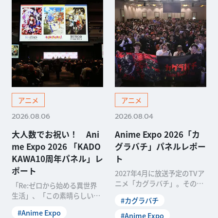
アニメ
アニメ
2026.08.06
2026.08.04
大人数でお祝い！ Ani
Anime Expo 2026「カ
me Expo 2026 「KADO
グラバチ」パネルレポー
KAWA10周年パネル」レ
ト
ポート
2027年4月に放送予定のTVア
ニメ「カグラバチ」。その第
「Re:ゼロから始める異世界
1話冒頭約20分をプレミア上
生活」、「この素晴らしい世
#カグラバチ
映するアニメ「カグラバチ」
界に祝福を！」、「文豪スト
#Anime Expo
ワールドツアー第1弾が現在
#Anime Expo
レイドッグス」――。KADO