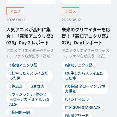
アニメ
アニメ
2026.06.12
2026.06.12
人気アニメが高知に集
未来のクリエイターを応
合！「高知アニクリ祭2
援！「高知アニクリ祭2
026」Day２レポート
026」Day1レポート
アニメクリエイターやキャス
アニメクリエイターやキャス
ト、ファンらが集う「高知ア
ト、ファンらが集う「高知ア
ニクリ祭2026」が、2026年4
ニクリ祭2026」が、2026年4
#高知アニクリ祭
#高知アニクリ祭
月11日、12日にわたって開催
月11日、12日にわたって開催
されました。「高知でのアニ
されました。「高知でのアニ
#転生したらスライムだ
#転生したらスライムだ
メ産業基盤の創造」をミッシ
メ産業基盤の創造」をミッシ
った件
った件
ョンに掲げる「高知アニメク
ョンに掲げる「高知アニメク
#福島潤
#春野杏
#大長編 タローマン 万博
リエイター聖地プ...
リエイター聖地プ...
大爆発
#ヴィジランテ -僕のヒ
ーローアカデミア ILLEG
#パンどろぼう
ALS-
#TRIGUN STARGAZE
#梅田修一朗
#声優アワード