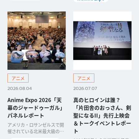
世界各地で開催中！ 北米最大
KAWAが送るこれらの人気作
級のアニメイベント・Anime
が、今年で放送開始から10周
Expo 2026でもプレ...
年！ ロサンゼルスで開かれた
Anime Expo 2026では、...
アニメ
アニメ
2026.08.04
2026.07.07
Anime Expo 2026「天
真のヒロインは誰？
幕のジャードゥーガル」
「片田舎のおっさん、剣
パネルレポート
聖になるII」先行上映会
＆トークイベントレポー
アメリカ・ロサンゼルスで開
ト
催されている北米最大級のア
ニメイベント・Anime Expo