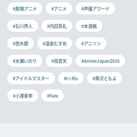
#劇場アニメ
#アニメ
#声優アワード
#石川界人
#内田真礼
#本渡楓
#悠木碧
#温泉むすめ
#アニソン
#水瀬いのり
#雨宮天
#AnimeJapan2016
#アイドルマスター
#I☆Ris
#黒沢ともよ
#小澤亜李
#Fate