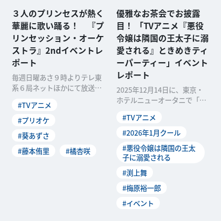
３人のプリンセスが熱く
優雅なお茶会でお披露
華麗に歌い踊る！ 『プ
目！ 「TVアニメ『悪役
リンセッション・オーケ
令嬢は隣国の王太子に溺
ストラ』2ndイベントレ
愛される』ときめきティ
ポート
ーパーティー」イベント
レポート
毎週日曜あさ９時よりテレ東
系６局ネットほかにて放送中
2025年12月14日に、東京・
のオリジナルTVアニメ『プリ
ホテルニューオータニで「TV
#TVアニメ
ンセッション・オーケスト
アニメ『悪役令嬢は隣国の王
#TVアニメ
ラ』の2ndイベント「FUTUR
#プリオケ
太子に溺愛される』ときめき
E SESSION」が、2025年12
ティーパーティー」が開かれ
#2026年1月クール
#葵あずさ
月21日にKAAT神奈川芸術劇
ました。イベントでは第１話
#悪役令嬢は隣国の王太
場にて開催されました。昼...
#藤本侑里
#橘杏咲
の先行上映と、ティアラロー
子に溺愛される
ズ役の渕上舞さん...
#渕上舞
#梅原裕一郎
#イベント