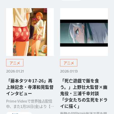
アニメ
アニメ
2026.01.21
2026.01.13
「藤本タツキ17-26」再
「死亡遊戯で飯を食
上映記念・寺澤和晃監督
う。」上野壮大監督×幽
インタビュー
鬼役・三浦千幸対談
「少女たちの生死をドラ
Prime Videoで世界独占配信
イに描く」
中、また1月16日(金)より【P
art-1】【Part-2】順次再上映
衝撃の初回60分放送で幕を開