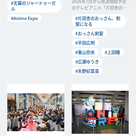
2026年7月から放送開始予定
#天幕のジャードゥーガ
2026。その2日目となる7月3
のテレビアニメ「片田舎のお
ル
日、この夏スタートの新作TV
っさん、剣聖になるII」の第1
シリーズ「天幕のジャードゥ
#Anime Expo
#片田舎のおっさん、剣
話・第2話の先行上映会＆キ
聖になる
ーガル」のUSプレミアが開催
ャストトークが、6月28日
されました。 開始...
（日）に東京・丸の内ピカデ
#おっさん剣聖
リーで開催されました。登壇
#平田広明
者はベリル・ガーデ...
#東山奈央
#上田瞳
#広瀬ゆうき
#矢野妃菜喜