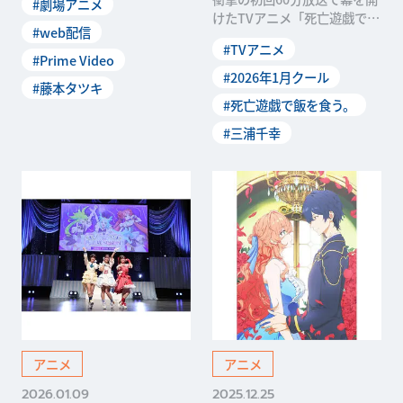
#劇場アニメ
が始まった「藤本タツキ17-2
けたTVアニメ「死亡遊戯で飯
6」。どういった思いでこの
#web配信
を食う。」。残酷な運命にあ
作品をつくったのか？ 制作に
#TVアニメ
らがう少女・幽鬼の瞳は何を
#Prime Video
対する思いを監督たちにうか
映すのか。 主演・三浦千幸さ
#2026年1月クール
がいました。 （...
#藤本タツキ
んと上野壮大監督が、美しく
#死亡遊戯で飯を食う。
も冷徹な〝生存〟の記録を語
り尽くす。 ――...
#三浦千幸
アニメ
アニメ
2026.01.09
2025.12.25