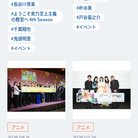
#長谷川育美
#朴璐美
#ようこそ実力至上主義
#戸谷菊之介
の教室へ 4th Season
#イベント
#千葉翔也
#鬼頭明里
#イベント
アニメ
アニメ
2026.06.11
2026.02.24