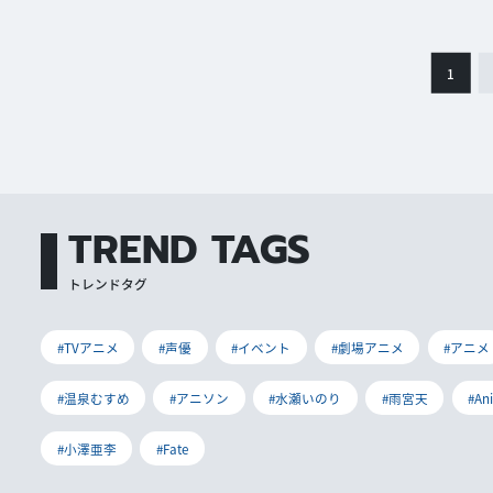
1
TREND TAGS
トレンドタグ
#TVアニメ
#声優
#イベント
#劇場アニメ
#アニメ
#温泉むすめ
#アニソン
#水瀬いのり
#雨宮天
#An
#小澤亜李
#Fate