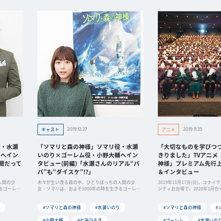
2019.12.27
2019.11.25
キャスト
アニメ
役・水瀬
「ソマリと森の神様」ソマリ役・水瀬
「大切なものを学びつ
輔へイン
いのり×ゴーレム役・小野大輔へイン
きりました」TVアニメ
間だって
タビュー(前編)「水瀬さんのリアル“パ
神様」プレミアム先行
パ”も“ダイスケ”!?」
＆インタビュー
人間の少
木々が生い茂る森の中、ひとりぼっちの人間の少
2019年11月17日(日)、ユナ
るゴーレム
女・ソマリは、およそ1000年の時を生きるゴーレム
シティお台場で、2020年1月から
と出会
#ソマリと森の神様
#水瀬いのり
#ソマリと森の神様
#
#小野大輔
#七海ひろき
#ゴーレム
#水瀬いの