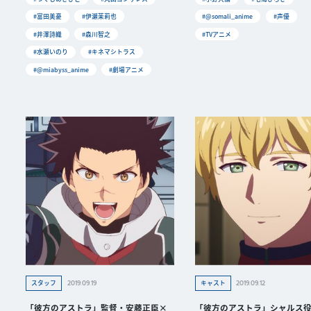
#富田美憂
#伊瀬茉莉也
#@somali_anime
#声優
#井澤詩織
#森川智之
#TVアニメ
#水瀬いのり
#キネマシトラス
#@miabyss_anime
#劇場アニメ
2019.09.19
2019.09.12
スタッフ
キャスト
「彼方のアストラ」監督・安藤正臣×
「彼方のアストラ」シャルス