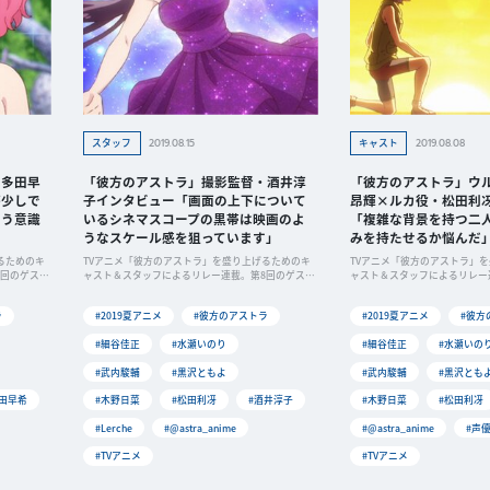
2019.08.15
2019.08.08
スタッフ
キャスト
・多田早
「彼方のアストラ」撮影監督・酒井淳
「彼方のアストラ」ウ
が少しで
子インタビュー「画面の上下について
昂輝×ルカ役・松田利
よう意識
いるシネマスコープの黒帯は映画のよ
「複雑な背景を持つ二
うなスケール感を狙っています」
みを持たせるか悩んだ
るためのキ
TVアニメ「彼方のアストラ」を盛り上げるためのキ
TVアニメ「彼方のアストラ」
9回のゲスト
ャスト＆スタッフによるリレー連載。第8回のゲスト
ャスト＆スタッフによるリレー
は、
は、
ラ
#2019夏アニメ
#彼方のアストラ
#2019夏アニメ
#彼方
#細谷佳正
#水瀬いのり
#細谷佳正
#水瀬いの
#武内駿輔
#黒沢ともよ
#武内駿輔
#黒沢とも
多田早希
#木野日菜
#松田利冴
#酒井淳子
#木野日菜
#松田利冴
#Lerche
#@astra_anime
#@astra_anime
#声
#TVアニメ
#TVアニメ