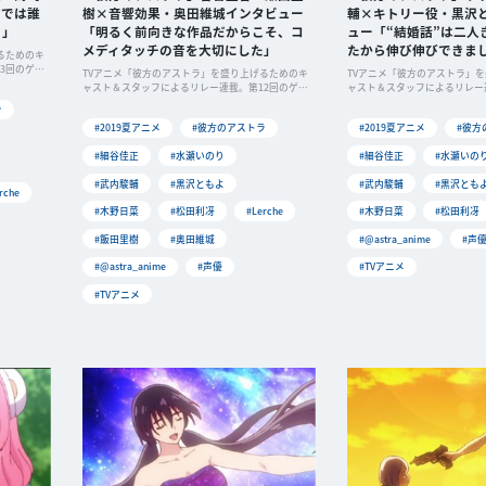
前では誰
樹×音響効果・奥田維城インタビュー
輔×キトリー役・黒沢
う」
「明るく前向きな作品だからこそ、コ
ュー「“結婚話”は二人
メディタッチの音を大切にした」
たから伸び伸びできま
るためのキ
3回のゲス
TVアニメ「彼方のアストラ」を盛り上げるためのキ
TVアニメ「彼方のアストラ」
ャスト＆スタッフによるリレー連載。第12回のゲス
ャスト＆スタッフによるリレー
トは
トは
ラ
#2019夏アニメ
#彼方のアストラ
#2019夏アニメ
#彼方
#細谷佳正
#水瀬いのり
#細谷佳正
#水瀬いの
#武内駿輔
#黒沢ともよ
#武内駿輔
#黒沢とも
rche
#木野日菜
#松田利冴
#Lerche
#木野日菜
#松田利冴
#飯田里樹
#奥田維城
#@astra_anime
#声
#@astra_anime
#声優
#TVアニメ
#TVアニメ