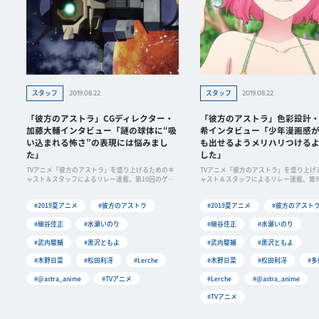
2019.08.22
2019.08.22
スタッフ
スタッフ
「彼方のアストラ」CGディレクター・
「彼方のアストラ」色彩設計
加藤大輔インタビュー「謎の球体に“吸
希インタビュー「少年漫画感
い込まれる怖さ”の表現には悩みまし
も出せるようメリハリつける
た」
した」
TVアニメ「彼方のアストラ」を盛り上げるためのキ
TVアニメ「彼方のアストラ」を盛り上げ
ャスト＆スタッフによるリレー連載。第10回のゲス
ャスト＆スタッフによるリレー連載。第
トは
は、
#2019夏アニメ
#彼方のアストラ
#2019夏アニメ
#彼方のアスト
#細谷佳正
#水瀬いのり
#細谷佳正
#水瀬いのり
#武内駿輔
#黒沢ともよ
#武内駿輔
#黒沢ともよ
#木野日菜
#松田利冴
#Lerche
#木野日菜
#松田利冴
#
#@astra_anime
#TVアニメ
#Lerche
#@astra_anime
#TVアニメ