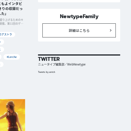
ともよインタビ
きりの収録だっ
した」
NewtypeFamily
を盛り上げるためのキ
連載。第11回のゲス
詳細はこちら
のアストラ
り
よ
#Lerche
TWITTER
ニュータイプ編集部／WebNewtype
優
Tweets by antch