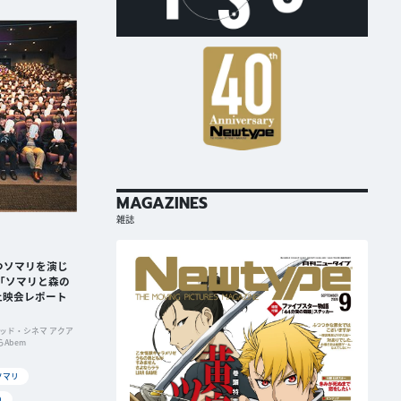
MAGAZINES
雑誌
つソマリを演じ
「ソマリと森の
上映会レポート
イテッド・シネマ アクア
Abem
ソマリ
り