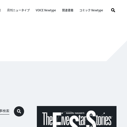
ス
月刊ニュータイプ
VOICE Newtype
関連書籍
コミック Newtype
事検索