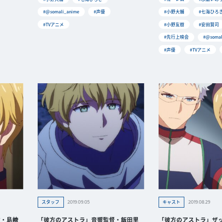
#@somali_anime
#声優
#小野大輔
#七海ひろ
#TVアニメ
#小野友樹
#安田賢司
#先行上映会
#@somal
#声優
#TVアニメ
2019.09.05
2019.08.29
スタッフ
キャスト
役・島﨑
「彼方のアストラ」音響監督・飯田里
「彼方のアストラ」ザ