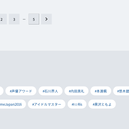
...
5
2
3
#声優アワード
#石川界人
#内田真礼
#本渡楓
#悠木
imeJapan2016
#アイドルマスター
#I☆Ris
#黒沢ともよ