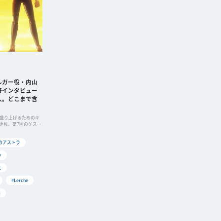
ルガー役・内山
冴インタビュー
人。どこまで含
」
を盛り上げるためのキ
連載。第7回のゲスト
のアストラ
り
よ
#Lerche
優