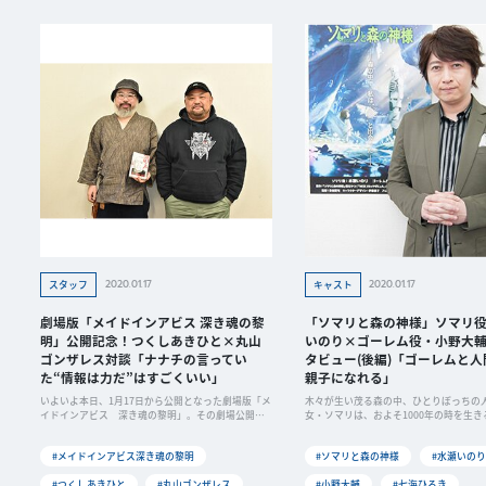
2020.01.17
2020.01.17
スタッフ
キャスト
劇場版「メイドインアビス 深き魂の黎
「ソマリと森の神様」ソマリ
明」公開記念！つくしあきひと×丸山
いのり×ゴーレム役・小野大
ゴンザレス対談「ナナチの言ってい
タビュー(後編)「ゴーレムと人
た“情報は力だ”はすごくいい」
親子になれる」
いよいよ本日、1月17日から公開となった劇場版「メ
木々が生い茂る森の中、ひとりぼっちの
イドインアビス 深き魂の黎明」。その劇場公開を
女・ソマリは、およそ1000年の時を生き
記念
と出会
#メイドインアビス深き魂の黎明
#ソマリと森の神様
#水瀬いのり
#つくしあきひと
#丸山ゴンザレス
#小野大輔
#七海ひろき