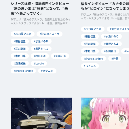
シリーズ構成・海法紀光インタビュー
信長インタビュー「カナタの
「旅の思い出は“歴史”となって、“未
もが“ヒロイン”になってしま
来”へ繋がっていく」
TVアニメ「彼方のアストラ」を盛り上げ
ャスト＆スタッフによるリレー連載。第1
TVアニメ「彼方のアストラ」を盛り上げるためのキ
トは
ャスト＆スタッフによるリレー連載。最終回のゲス
トは、
#2019夏アニメ
#彼方のアスト
#2019夏アニメ
#彼方のアストラ
#細谷佳正
#水瀬いのり
#細谷佳正
#水瀬いのり
#武内駿輔
#黒沢ともよ
#武内駿輔
#黒沢ともよ
#木野日菜
#松田利冴
#Le
#木野日菜
#松田利冴
#安藤正臣
#@astra_anime
#声優
#海法紀光
#Lerche
#TVアニメ
#@astra_anime
#TVアニメ