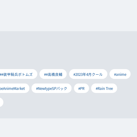
##装甲騎兵ボトムズ
##高橋良輔
#2023年4月クール
#anime
peAnimeMarket
#NewtypeSPパック
#PR
#Rain Tree