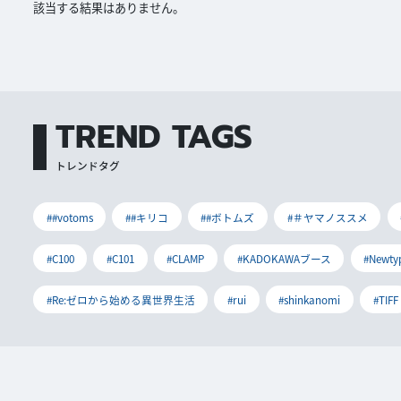
該当する結果はありません。
TREND TAGS
トレンドタグ
##votoms
##キリコ
##ボトムズ
#＃ヤマノススメ
#C100
#C101
#CLAMP
#KADOKAWAブース
#Newty
#Re:ゼロから始める異世界生活
#rui
#shinkanomi
#TIFF