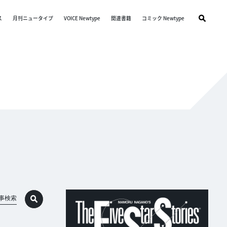
ス
月刊ニュータイプ
VOICE Newtype
関連書籍
コミック Newtype
事検索