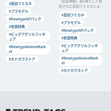
「武装神姫」第1弾として発
#島田フミカネ
et限
売された島田フミカネによる
#プラモデル
「天使型アーンヴァル」がプ
#島田フミカネ
ラモ化！ 貴重イラスト
#NewtypeSPパック
#プラモデル
#有償特典
#NewtypeSPパック
#ビッグアクリルフィギ
#有償特典
ュア
#ビッグアクリルフィギ
#NewtypeAnimeMark
ュア
et
#NewtypeAnimeMark
#カドカワストア
et
#カドカワストア