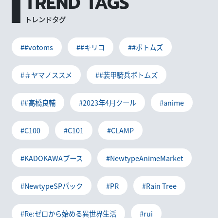
TREND TAGS
トレンドタグ
##votoms
##キリコ
##ボトムズ
#＃ヤマノススメ
##装甲騎兵ボトムズ
##高橋良輔
#2023年4月クール
#anime
#C100
#C101
#CLAMP
#KADOKAWAブース
#NewtypeAnimeMarket
#NewtypeSPパック
#PR
#Rain Tree
#Re:ゼロから始める異世界生活
#rui