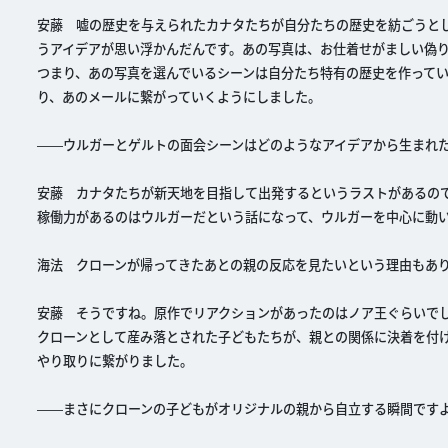
安藤 嘘の歴史を与えられたカナタたちが自分たちの歴史を紡ごうと
うアイデアが思い浮かんだんです。あの写真は、お仕着せがましい偽
つまり、あの写真を選んでいるシーンは自分たち特有の歴史を作って
り、あのメールに繋がっていくようにしました。
――ウルガーとゲルトの面会シーンはどのようなアイデアから生まれ
安藤 カナタたちが新天地を目指して出発するというラストがあるの
稼働力があるのはウルガーだという話になって、ウルガーを中心に動
海法 クローンが帰ってきたあとの親の反応を見たいという理由もあ
安藤 そうですね。原作でリアクションがあったのはノア王ぐらいで
クローンとして産み落とされた子どもたちが、親との関係に決着を付
やり取りに繋がりました。
――まさにクローンの子どもがオリジナルの親から自立する瞬間です