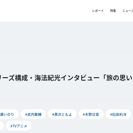
レポート
特集
ニュー
リーズ構成・海法紀光インタビュー「旅の思い
水瀬いのり
#武内駿輔
#黒沢ともよ
#木野日菜
#松田利冴
#TVアニメ