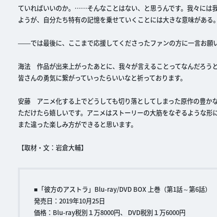
ていればいいのか。……そんなことはない、と思うんです。我々には
ようが、自分たち特有の記憶を乗せていくことには大きな意味がある
――では最後に、ここまで応援してくださったファンの方に一言お願
海法 作品が出来上がったあとに、我々が言えることってなんだろう
皆さんの勇気に繋がっていったらいいなと祈っております。
安藤 アニメ化する上でどうしても切り落としてしまった原作の豊か
ただけたら嬉しいです。アニメはストーリーの大筋をなぞるような形
また違った楽しみ方ができると思います。
【取材・文：岩倉大輔】
■「彼方のアストラ」Blu-ray/DVD BOX 上巻（第1話～第6話）
発売日：2019年10月25日
価格：Blu-ray税別１万8000円、 DVD税別１万6000円