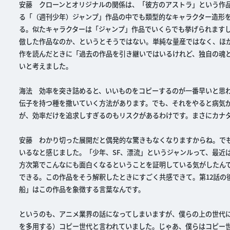
安藤 クローンとオリジナルの関係は、「彼方のアストラ」という作品
る「（週刊少年）ジャンプ」作品の中でも類型的なキャラクター造形
る。似たキャラクターは「ジャンプ」作品でいくらでも挙げられます
倣した作品なのか、というとそうではない。単純な量産ではなく、ほ
作を読んだときに「過去の作品を引き継いではいるけれど、独自の魂と
いと考えました。
海法 効率を突き詰めると、いいものをコピーするのが一番早いと思
伝子を持つ種を撒いていく方法があります。でも、それをやると病気
が、効率だけを追求しすぎるのもリスクがあるわけです。まさにカナ
安藤 わかり切った展開だと偶発的な驚きもなくなりますからね。で
いるなと感じました。「少年、SF、漂流」というジャンルって、最近
方次第でこんなにも面白くなるということを証明している気がしたん
できる。この作品をそう解釈したときにすごく共感できて。第12話の
船」はこの作品を象徴する言葉なんです。
というのも、アニメ業界の話になってしまいますが、僕らの上の世代
を多用する）コピー世代と言われていました。じゃあ、僕らはコピー