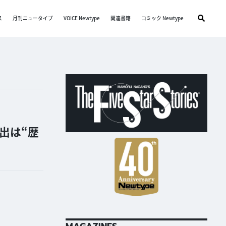
ス
月刊ニュータイプ
VOICE Newtype
関連書籍
コミック Newtype
出は“歴