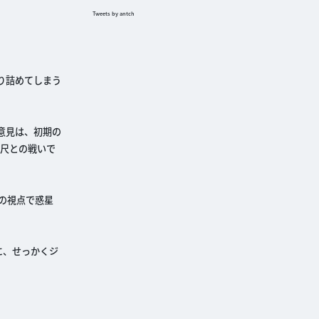
Tweets by antch
り詰めてしまう
意見は、初期の
は尺との戦いで
の視点で惑星
に、せっかくジ