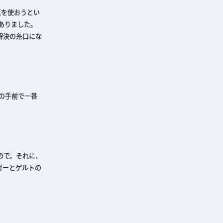
真を使おうとい
ありました。
解決の糸口にな
の手前で一番
ので。それに、
ガーとゲルトの