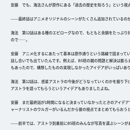
安藤 でも、海法さんが原作にある「過去の歴史を知ろう」という視
――最終話はアニメオリジナルのシーンがたくさん追加されているの
海法 第12話はある種のエピローグなので、もともと余韻をたっぷり
ので……。
安藤 アニメ化するにあたって基本は原作通りという路線で固まって
話し合いでも出ていたんです。例えば、B5班の親の問題と解決は膨ら
もあったので、構想したものの実現しなかったアイデアがいっぱいあ
海法 第12話は、惑星アストラの今後がどうなっていくのかを掘り下
アストラを語ってもらうというアイデアもありましたよね。
安藤 まだ最終話が1時間になると決まっていなかったときのアイデア
ャーナリストのウルガーがいるんだから彼の視点でまとめてもらおう
――前半では、アストラ到着前にB5班のみんなが写真を選ぶシーンが