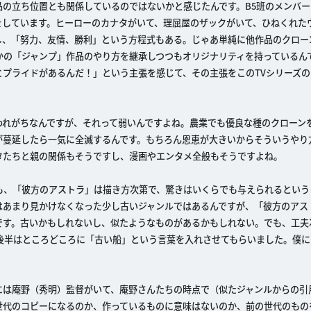
の立ち位置とも関係しているのではないかと感じたんです。B5班のメンバー
をしています。ヒーローのカナタがいて、理屈屋のザックがいて、ひねくれた
し、「努力、友情、勝利」という方程式もある。じゃあ単純に他作品のクロー
かの「ジャンプ」作品のやり方を継承しつつもオリジナリティを持っているん
プライドがあるんだ！」という主張を感じて、その主張をこのTVシリーズの
われがちなんですが、それって弱いんですよね。農業でも優良な種のクローン
が蔓延したら一気に全滅するんです。もちろん恩恵が大きいからそういうやり
タたちと親の関係もそうですし、漫画やエンタメ全般もそうですよね。
も、「彼方のアストラ」は描き方次第で、驚きはいくらでも与えられるという
はあまり見かけなくなった少し古いジャンルではあるんですが、「彼方のアス
です。古いかもしれないし、似たようなものがあるかもしれない。でも、工夫
後半はところどころに「古い船」という言葉を入れさせてもらいました。僕に
には庵野（秀明）監督がいて、庵野さんたちの時点で（似たジャンルからの引
世代のコピーになるのか、作っているものに意味はないのか、前の世代のもの