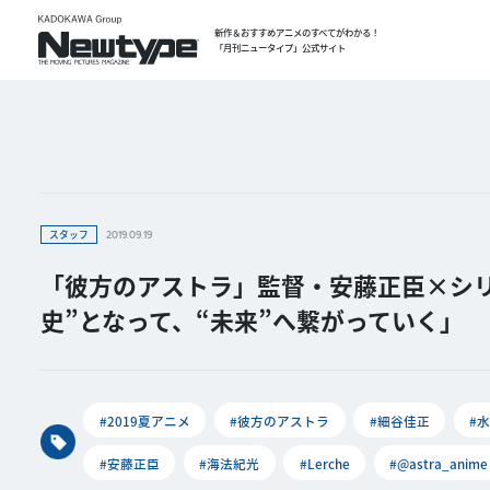
新作＆おすすめアニメのすべてがわかる！
「月刊ニュータイプ」公式サイト
スタッフ
2019.09.19
「彼方のアストラ」監督・安藤正臣×シ
史”となって、“未来”へ繋がっていく」
#2019夏アニメ
#彼方のアストラ
#細谷佳正
#
#安藤正臣
#海法紀光
#Lerche
#@astra_anime