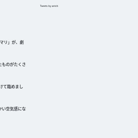
Tweets by antch
マリ」が、劇
たものがたくさ
けて臨めまし
かい空気感にな