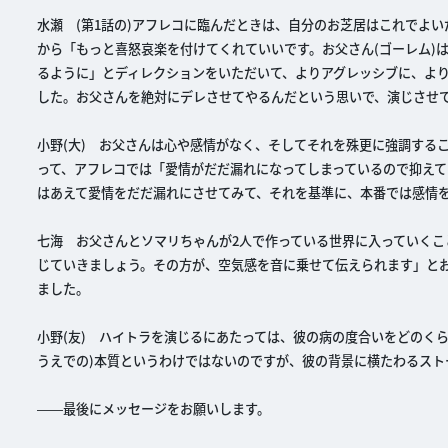
水瀬 (第1話の)アフレコに臨んだときは、自分のお芝居はこれでよ
から「もっと喜怒哀楽を付けてくれていいです。お父さん(ゴーレム)は
るように」とディレクションをいただいて、よりアグレッシブに、よ
した。お父さんを絶対にデレさせてやるんだという思いで、演じさせて
小野(大) お父さんは心や感情がなく、そしてそれを殊更に強調する
って、アフレコでは「愛情がだだ漏れになってしまっているので抑えて
はあえて愛情をだだ漏れにさせてみて、それを基準に、本番では感情
七海 お父さんとソマリちゃんが2人で作っている世界に入っていくこ
じていきましょう。その方が、空気感を音に乗せて伝えられます」と
ました。
小野(友) ハイトラを演じるにあたっては、彼の病の度合いをどのく
うえでの)本質というわけではないのですが、彼の背景に横たわるス
――最後にメッセージをお願いします。