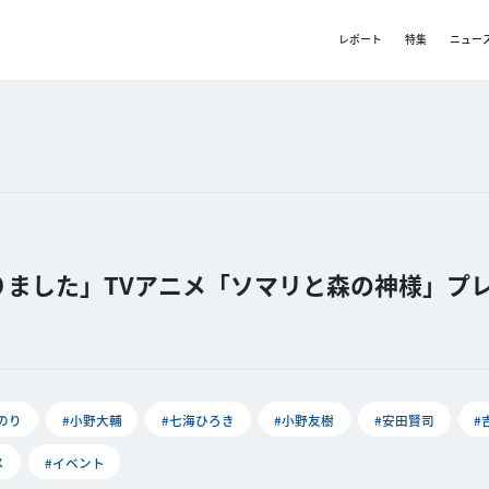
レポート
特集
ニュー
ました」TVアニメ「ソマリと森の神様」プ
のり
#小野大輔
#七海ひろき
#小野友樹
#安田賢司
#
メ
#イベント