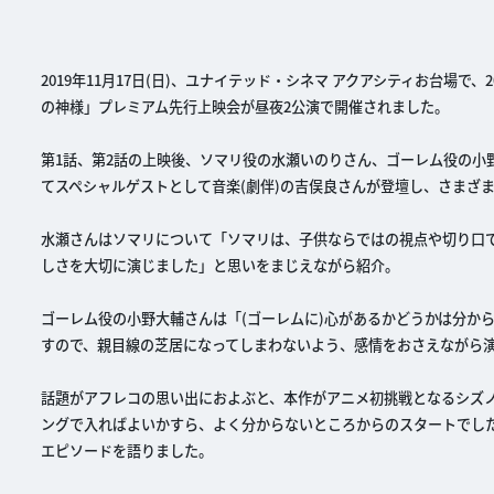
2019年11月17日(日)、ユナイテッド・シネマ アクアシティお台場で、2
の神様」プレミアム先行上映会が昼夜2公演で開催されました。
第1話、第2話の上映後、ソマリ役の水瀬いのりさん、ゴーレム役の小
てスペシャルゲストとして音楽(劇伴)の吉俣良さんが登壇し、さまざ
水瀬さんはソマリについて「ソマリは、子供ならではの視点や切り口
しさを大切に演じました」と思いをまじえながら紹介。
ゴーレム役の小野大輔さんは「(ゴーレムに)心があるかどうかは分か
すので、親目線の芝居になってしまわないよう、感情をおさえながら
話題がアフレコの思い出におよぶと、本作がアニメ初挑戦となるシズノ
ングで入ればよいかすら、よく分からないところからのスタートでし
エピソードを語りました。