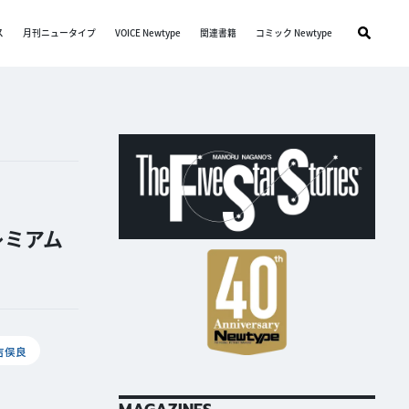
ス
月刊ニュータイプ
VOICE Newtype
関連書籍
コミック Newtype
レミアム
吉俣良