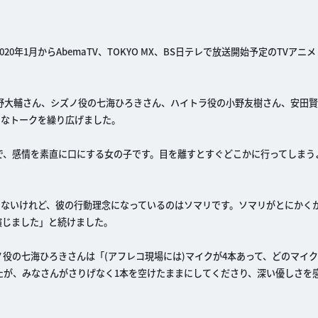
020年1月からAbemaTV、TOKYO MX、BS日テレで放送開始予定のTVアニ
野大輔さん、シズノ役の七海ひろきさん、ハイトラ役の小野友樹さん、安田
まなトークを繰り広げました。
で、感情を素直に口にする女の子です。目を離すとすぐどこかに行ってしまう
らないけれど、彼の行動理念になっているのはソマリです。ソマリがとにかく
演じました」と続けました。
役の七海ひろきさんは「(アフレコ現場には)マイクが4本あって、どのマイ
たが、みなさんがさりげなく1本を空けたままにしてくださり、深い優しさを