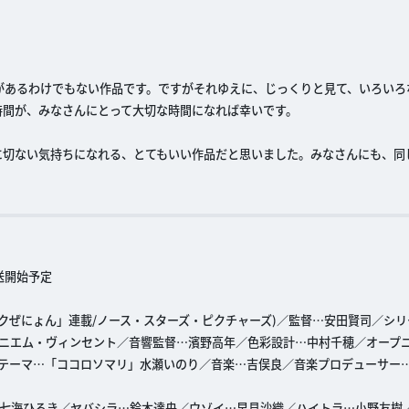
があるわけでもない作品です。ですがそれゆえに、じっくりと見て、いろいろ
時間が、みなさんにとって大切な時間になれば幸いです。
に切ない気持ちになれる、とてもいい作品だと思いました。みなさんにも、同
放送開始予定
ックぜにょん」連載/ノース・スターズ・ピクチャーズ)／監督…安田賢司／シリ
ニエム・ヴィンセント／音響監督…濱野高年／色彩設計…中村千穂／オープ
テーマ…「ココロソマリ」水瀬いのり／音楽…吉俣良／音楽プロデューサー
七海ひろき／ヤバシラ…鈴木達央／ウゾイ…早見沙織／ハイトラ…小野友樹