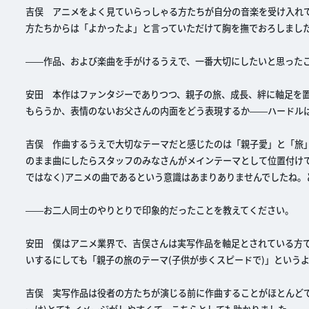
吉俣 アニメをよく見ていらっしゃる方たちが自分の音楽を受け入れ
方たちからは「よかったよ」と言っていただけて胸を撫でおろしまし
――作品、および楽曲を手がけるうえで、一番大切にしたいと思った
安田 本作はファンタジーでありつつ、親子の旅、成長、絆に軸足を
もらうか、表情のないお父さんの内面をどう表現するか――ハードル
吉俣 作曲するうえで大切なテーマだと感じたのは「親子愛」と「旅
のまま曲にしたらスタッフのみなさんがメインテーマとして位置付け
ではなく)アニメの曲であるという意識はあまりありませんでしたね。
――お二人同士のやりとりで印象的だったことを教えてください。
安田 僕はアニメ業界で、吉俣さんは実写作品を軸足とされている方
いするにしても「親子の旅のテーマ(子供が歩くスピードで)」という
吉俣 実写作品は役者の方たちが演じる前に作曲することがほとんどで