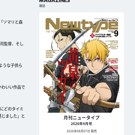
MAGAZINES
雑誌
メ「ソマリと森
賢司監督、そし
ような子供ら
かわいい作品で
クにどのタイミ
感じました」と
月刊ニュータイプ
2026年9月号
2026年08月07日 発売