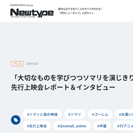
新作＆おすすめアニメのすべてがわかる！
「月刊ニュータイプ」公式サイト
アニメ
2019.11.25
「大切なものを学びつつソマリを演じきり
先行上映会レポート＆インタビュー
#ソマリと森の神様
#ソマリ
#ゴーレム
#水瀬い
#先行上映会
#@somali_anime
#声優
#TVアニ