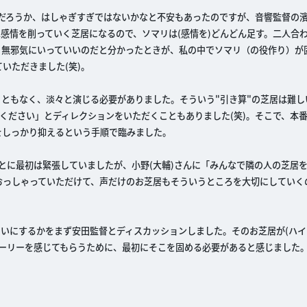
いだろうか、はしゃぎすぎではないかなと不安もあったのですが、音響監督の濱
感情を削っていく芝居になるので、ソマリは(感情を)どんどん足す。二人合わ
り無邪気にいっていいのだと分かったときが、私の中でソマリ（の役作り）が
いただきました(笑)。
こともなく、淡々と演じる必要がありました。そういう"引き算"の芝居は難し
ください」とディレクションをいただくこともありました(笑)。そこで、本
をしっかり抑えるという手順で臨みました。
とに最初は緊張していましたが、小野(大輔)さんに「みんなで隣の人の芝居
おっしゃっていただけて、声だけのお芝居もそういうところを大切にしていく
らいにするかをまず安田監督とディスカッションしました。そのお芝居が(ハ
トーリーを感じてもらうために、最初にそこを固める必要があると感じました