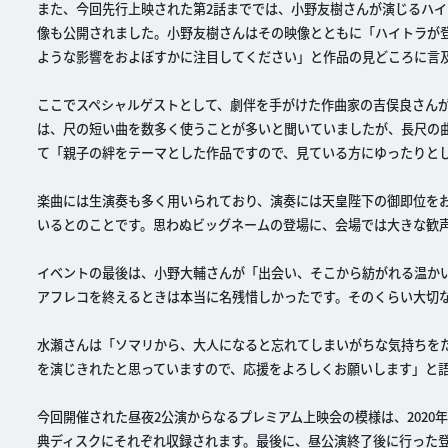
また、今回先行上映された第2話まででは、小野友樹さんが演じるハ
像も公開されました。小野友樹さんはその映像とともに「ハイトラが
ような影響をおよぼすかに注目してください」と作品の見どころに言
ここでスペシャルゲストとして、劇伴を手がけた作曲家の吉俣良さん
は、尺の短い曲を数多く使うことが多いと聞いていましたが、長尺の
て「親子の絆をテーマとした作品ですので、見ている方にゆったりと
楽曲には生演奏も多く用いられており、演奏には天皇陛下の御即位を
いるとのことです。思わぬビッグネームの登場に、会場では大きな歓
イベントの最後は、小野大輔さんが「出会い、そこから紡がれる温かい
アフレコを終えるときは本当に名残惜しかったです。そのくらい大切
水瀬さんは「ソマリから、大人になると忘れてしまいがちな気持ちを
を演じきれたと思っていますので、応援をよろしくお願いします」と
今回開催された昼夜2公演からなるプレミアム上映会の模様は、2020年2月2
典ディスクにそれぞれ収録されます。最後に、昼公演終了後に行った