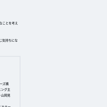
なことを考え
じ気持ちにな
ーズ構
ニング主
…山岡晃
／キキー