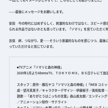
ーは)とてもイメージがしやすくて、こちらとしても助かりました。
――最後にメッセージをお願いします。
安田 今の時代にはめずらしく、刺激的なわけではなく、スピード感
られる作品ではないかとも思っています。「ソマリ」を見ていただく
吉俣 絆、つながり、愛……そういう普遍的なものを感じつつ、最後
っていただけると信じています。
■TVアニメ「ソマリと森の神様」
2020年1月よりAbemaTV、ＴＯＫＹＯ ＭＸ、ＢＳ日テレにて
スタッフ：原作…暮石ヤコ「ソマリと森の神様」(「WEB コミ
成…望月真里子／キャラクターデザイン…伊藤郁子／美術監督…
題歌…「ありがとうはこっちの言葉」森山直太朗／エンディング
／アニメーション制作…サテライト
キャスト：ソマリ…水瀬いのり／ゴーレム…小野大輔／シズノ…