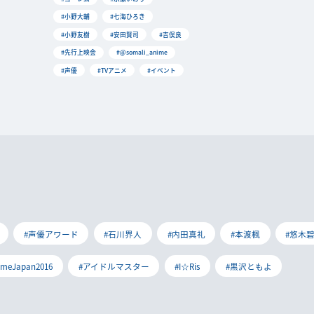
#小野大輔
#七海ひろき
#小野友樹
#安田賢司
#吉俣良
#先行上映会
#@somali_anime
#声優
#TVアニメ
#イベント
#声優アワード
#石川界人
#内田真礼
#本渡楓
#悠木
imeJapan2016
#アイドルマスター
#I☆Ris
#黒沢ともよ