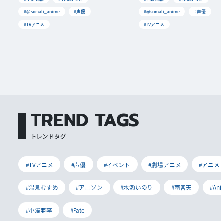
#@somali_anime
#声優
#@somali_anime
#声優
#TVアニメ
#TVアニメ
TREND TAGS
トレンドタグ
#TVアニメ
#声優
#イベント
#劇場アニメ
#アニメ
#温泉むすめ
#アニソン
#水瀬いのり
#雨宮天
#An
#小澤亜李
#Fate