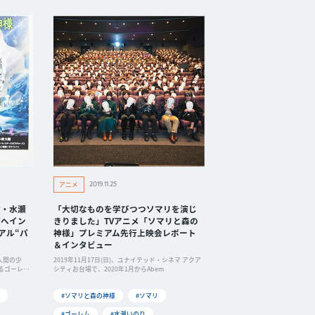
2019.11.25
アニメ
役・水瀬
「大切なものを学びつつソマリを演じ
輔へイン
きりました」TVアニメ「ソマリと森の
アル“パ
神様」プレミアム先行上映会レポート
＆インタビュー
人間の少
2019年11月17日(日)、ユナイテッド・シネマ アクア
るゴーレム
シティお台場で、2020年1月からAbem
#ソマリと森の神様
#ソマリ
#ゴーレム
#水瀬いのり