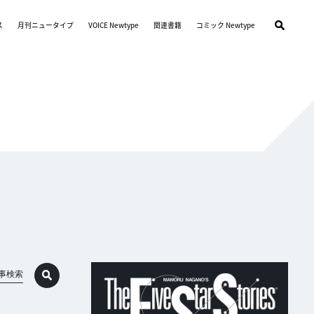
ス
月刊ニュータイプ
VOICE Newtype
関連書籍
コミック Newtype
事検索