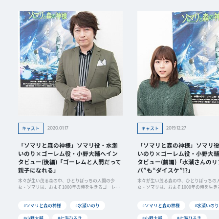
2020.01.17
2019.12.27
キャスト
キャスト
「ソマリと森の神様」ソマリ役・水瀬
「ソマリと森の神様」ソマリ
いのり×ゴーレム役・小野大輔へイン
いのり×ゴーレム役・小野大
タビュー(後編)「ゴーレムと人間だって
タビュー(前編)「水瀬さんのリ
親子になれる」
パ”も“ダイスケ”!?」
木々が生い茂る森の中、ひとりぼっちの人間の少
木々が生い茂る森の中、ひとりぼっちの
女・ソマリは、およそ1000年の時を生きるゴーレム
女・ソマリは、およそ1000年の時を生き
と出会
と出会
#ソマリと森の神様
#水瀬いのり
#ソマリと森の神様
#水瀬いのり
#小野大輔
#七海ひろき
#小野大輔
#七海ひろき