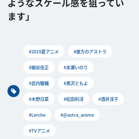
ようなスケール感を狙ってい
ます」
#2019夏アニメ
#彼方のアストラ
#細谷佳正
#水瀬いのり
#武内駿輔
#黒沢ともよ
#木野日菜
#松田利冴
#酒井淳子
#Lerche
#@astra_anime
#TVアニメ