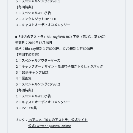
５：スペシャルソングCD Vol.1
【毎回特典】
１：スペシャルWEB予告
２：ノンクレジットOP・ED
３：キャストオーディオコメンタリー
■「彼方のアストラ」Blu-ray/DVD BOX 下巻（第7話～第12話）
発売日：2019年12月25日
価格：Blu-ray税別１万8000円、 DVD税別１万6000円
【初回生産特典】
１：スペシャルアウターケース
２：キャラクターデザイン・黒澤桂子描き下ろしデジパック
３：B5班キャンプ日誌
４：原画集
５：スペシャルソングCD Vol.2
【毎回特典】
１：スペシャルWEB予告
２：キャストオーディオコメンタリー
３：PV・CM集
リンク：
TVアニメ「彼方のアストラ」公式サイト
公式Twitter・@astra_anime