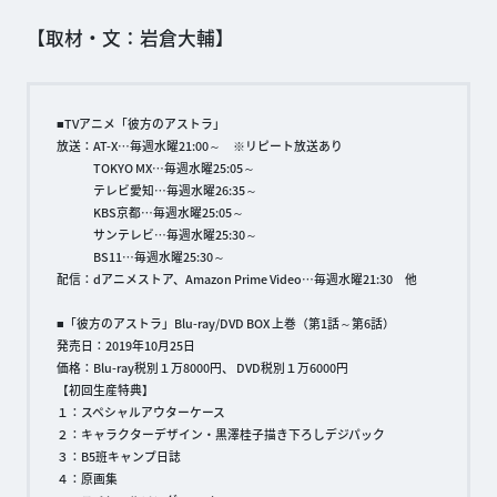
【取材・文：岩倉大輔】
■TVアニメ「彼方のアストラ」
放送：AT-X…毎週水曜21:00～ ※リピート放送あり
TOKYO MX…毎週水曜25:05～
テレビ愛知…毎週水曜26:35～
KBS京都…毎週水曜25:05～
サンテレビ…毎週水曜25:30～
BS11…毎週水曜25:30～
配信：dアニメストア、Amazon Prime Video…毎週水曜21:30 他
■「彼方のアストラ」Blu-ray/DVD BOX 上巻（第1話～第6話）
発売日：2019年10月25日
価格：Blu-ray税別１万8000円、 DVD税別１万6000円
【初回生産特典】
１：スペシャルアウターケース
２：キャラクターデザイン・黒澤桂子描き下ろしデジパック
３：B5班キャンプ日誌
４：原画集