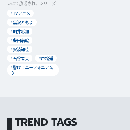
レにて放送され、シリーズ最
終章を迎えた「響け！ユーフ
#TVアニメ
ォニアム3」のキャスト陣が
集結したスペシャルイベント
#黒沢ともよ
が、2024年9月15日に東京・
#朝井彩加
TACHIKAWA STAGE GARDE
Nにて開催。集まるのは最
#豊田萌絵
終...
#安済知佳
#石谷春貴
#戸松遥
#響け！ユーフォニアム
３
TREND TAGS