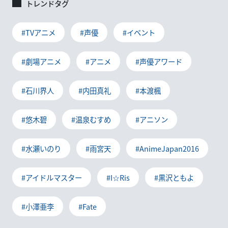
トレンドタグ
#TVアニメ
#声優
#イベント
#劇場アニメ
#アニメ
#声優アワード
#石川界人
#内田真礼
#本渡楓
#悠木碧
#温泉むすめ
#アニソン
#水瀬いのり
#雨宮天
#AnimeJapan2016
#アイドルマスター
#I☆Ris
#黒沢ともよ
#小澤亜李
#Fate