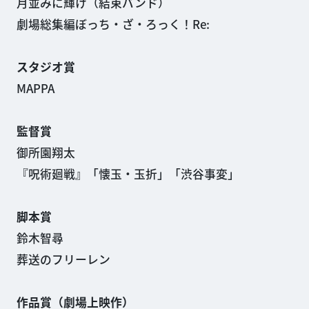
月並みに輝け（結束バンド）
劇場総集編ぼっち・ざ・ろっく！Re:
スタジオ賞
MAPPA
監督賞
御所園翔太
『呪術廻戦』「懐玉・玉折」「渋谷事変」
脚本賞
鈴木智尋
葬送のフリーレン
作品賞（劇場上映作）