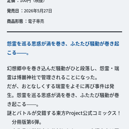
定価
100円（税抜）
発売日
2026年5月27日
商品形態
電子専売
怨霊を巡る思惑が渦を巻き、ふたたび騒動が巻き起
こる――。
幻想郷中を巻き込んだ騒動がひと段落し、怨霊・瑞
霊は博麗神社で管理されることになった。
だが、おとなしくする瑞霊をよそに再び事件は発
生。怨霊を巡る思惑が渦を巻き、ふたたび騒動が巻
き起こる――。
謎とバトルが交錯する東方Project公式コミックス！
分冊版第6弾。