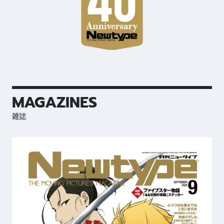
MAGAZINES
雑誌