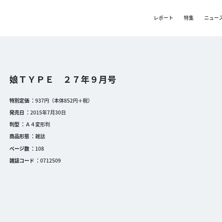
レポート
特集
ニュー
娘ＴＹＰＥ ２７年９月号
特別定価
937円（本体852円＋税）
発売日
2015年7月30日
判型
Ａ４変形判
商品形態
雑誌
ページ数
108
雑誌コード
0712509