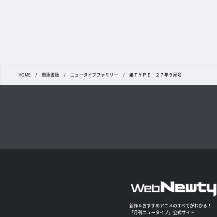
HOME
/
関連書籍
/
ニュータイプファミリー
/
娘ＴＹＰＥ ２７年９月号
新作＆おすすめアニメのすべてがわかる！
「月刊ニュータイプ」公式サイト