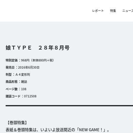
レポート
特集
ニュー
娘ＴＹＰＥ ２８年８月号
特別定価
968円（本体880円＋税）
発売日
2016年6月30日
判型
Ａ４変形判
商品形態
雑誌
ページ数
108
雑誌コード
0712508
【巻頭特集】
表紙＆巻頭特集は、いよいよ放送間近の「NEW GAME！」。