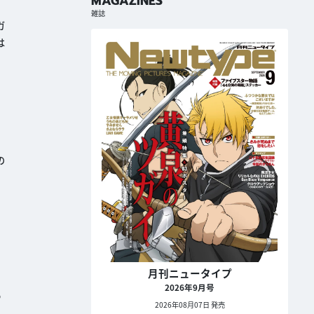
MAGAZINES
雑誌
ガ
は
の
月刊ニュータイプ
島
2026年9月号
も
2026年08月07日 発売