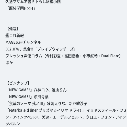
久慈マサムネ書き下ろし短編小説
「魔装学園H×H」
【連載】
艦これ新報
MAGES.@チャンネル
502 JFW、集合!!「ブレイブウィッチーズ」
フレッシュ声優コラム（今村彩夏・高田憂希・小市眞琴・Dual Flare）
ほか
【ピンナップ】
「NEW GAME!」八神コウ、遠山りん
「NEW GAME!」涼風青葉
「食戟のソーマ 弐ノ皿」薙切えりな、新戸緋沙子
「Fate/kaleid liner プリズマ☆イリヤ ドライ!!」イリヤスフィール・フ
ン・アインツベルン、美遊・エーデルフェルト、クロエ・フォン・アイン
ツベルン