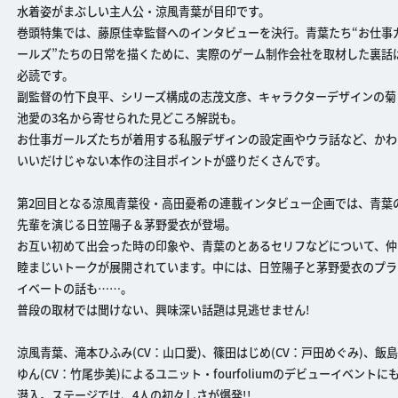
水着姿がまぶしい主人公・涼風青葉が目印です。
巻頭特集では、藤原佳幸監督へのインタビューを決行。青葉たち“お仕事
ールズ”たちの日常を描くために、実際のゲーム制作会社を取材した裏話
必読です。
副監督の竹下良平、シリーズ構成の志茂文彦、キャラクターデザインの菊
池愛の3名から寄せられた見どころ解説も。
お仕事ガールズたちが着用する私服デザインの設定画やウラ話など、かわ
いいだけじゃない本作の注目ポイントが盛りだくさんです。
第2回目となる涼風青葉役・高田憂希の連載インタビュー企画では、青葉
先輩を演じる日笠陽子＆茅野愛衣が登場。
お互い初めて出会った時の印象や、青葉のとあるセリフなどについて、仲
睦まじいトークが展開されています。中には、日笠陽子と茅野愛衣のプラ
イベートの話も……。
普段の取材では聞けない、興味深い話題は見逃せません!
涼風青葉、滝本ひふみ(CV：山口愛)、篠田はじめ(CV：戸田めぐみ)、飯
ゆん(CV：竹尾歩美)によるユニット・fourfoliumのデビューイベントに
潜入。ステージでは、4人の初々しさが爆発!!