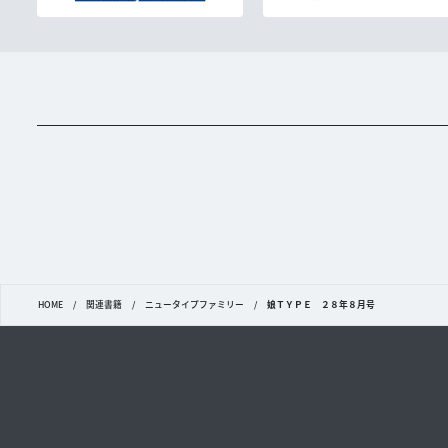
HOME
/
関連書籍
/
ニュータイプファミリー
/
娘ＴＹＰＥ ２８年８月号