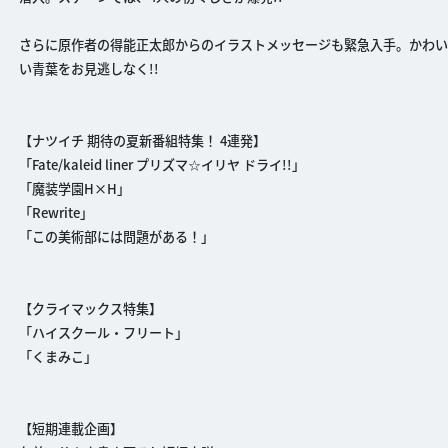
さらに原作者の得能正太郎からのイラストメッセージも緊急入手。かわ
い青葉をお見逃しなく!!
【ナツイチ 期待の夏新番組特集！ 4連発】
「Fate/kaleid liner プリズマ☆イリヤ ドライ!!」
「魔装学園H×H」
「Rewrite」
「この美術部には問題がある！」
【クライマックス特集】
「ハイスクール・フリート」
「くまみこ」
【短期連載企画】