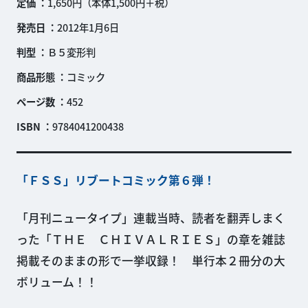
定価
1,650円（本体1,500円＋税）
発売日
2012年1月6日
判型
Ｂ５変形判
商品形態
コミック
ページ数
452
ISBN
9784041200438
「ＦＳＳ」リブートコミック第６弾！
「月刊ニュータイプ」連載当時、読者を翻弄しまく
った「ＴＨＥ ＣＨＩＶＡＬＲＩＥＳ」の章を雑誌
掲載そのままの形で一挙収録！ 単行本２冊分の大
ボリューム！！