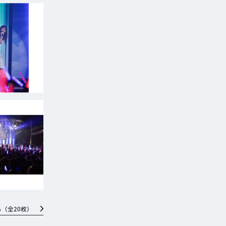
る（全
20
枚）