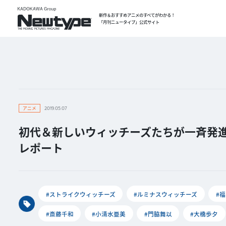
新作＆おすすめアニメのすべてがわかる！
「月刊ニュータイプ」公式サイト
アニメ
2019.05.07
初代＆新しいウィッチーズたちが一斉発進！「みんデ
レポート
#ストライクウィッチーズ
#ルミナスウィッチーズ
#
#斎藤千和
#小清水亜美
#門脇舞以
#大橋歩夕