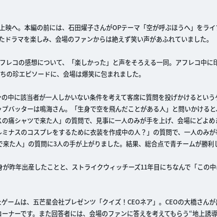
行上映へ。本編の前には、石田燿子さんがOPテーマ「空が呼ぶほうへ」をラ
いたドラマを楽しみ、会場のファンからは絶えず笑い声があふれていました。
アフレコの感想について、「楽しかった」と声をそろえる一同。アフレコ中に
たちの珍エピソードに、会場は爆笑に包まれました。
ンの中に該当者が一人しかいない条件を考えて客席に質問を投げかけるという
プバッターは鳴海さん。「生身で空を飛んだことがある人」と問いかけると、
スの痛シャツで来た人」の質問で、見事に一人のみが手を上げ、会場にどよめ
ルミナスのコスプレをするために衣装を作成中の人？」の質問で、一人のみが
で来た人」の質問に3人の手が上がりました。結果、総合点で青チームが勝利
身が昨年出産したことと、ストライクウィッチーズ11年目にちなんで「この中
。
ゲームは、五芒星会社プレゼンツ「クイズ！CEOネア」。CEOの大橋さんが
ーナーです。また回答者には、会場のファンに答えを考えてもらう“地上誘導