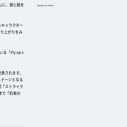
もに、頭と勘を
Tweets by antch
るキャラクター
盛り上がりをみ
ly up s
と発表されます。
ステージとなる
期「ストライク
体で「約束の