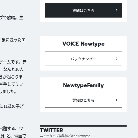
詳細はこちら
イブで歌唱。生
印象に残ったエ
VOICE Newtype
バックナンバー
ゲームです。赤
なんと10人
きが起こりま
挙手してミッ
NewtypeFamily
しました。
詳細はこちら
に11歳の子ど
出題する、ワ
TWITTER
員”と、電話で
ニュータイプ編集部／WebNewtype