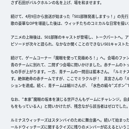
さず石田がバルクホルンの名を上げ、場を和ませます。
続けて、4月9日から放送が始まった「501部隊発進しますっ！」の先
歌の豪華なOPを堪能した後は、ウィッチたちのコミカルな日常を描
アニメの上映後は、501部隊のキャストが登場し、トークパートへ。
ピソードが次々と語られ、なかなか聞くことのできない501キャスト
続けて、ゲームコーナー「魔眼を使って見極めろ！」へ。会場のファ
青のチームに別れて、二問ずつ会場に問いかけました。赤チームのトッ
もの手が上がります。一方、青チームの一問目は藍本さん。「ルミナ
す。絶体絶命の赤チームですが、ここでミラクルが！ 真宮さんの「
ションを達成。続く、青チームは細川さんが、「水色の縞々“ズボン”
なお、“本家”魔眼の坂本を演じる世戸さんもゲームにチャレンジ。自
もをもっている人」と問いかけたが、残念ながら該当者はゼロでした
ルミナスウィッチーズはスタンバイのために舞台裏へ。続いて始まった
ールドウィッチーズに関するクイズに残りのメンバーが応えるというコ