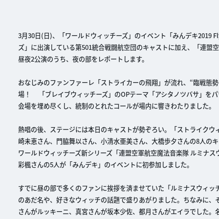
3月30日(日)、「ワールドウィッチーズ」のイベント「みんデキ2019 Fl
ズ」に出演している第501統合戦闘航空団のキャストに加え、「連盟
昼夜2公演のうち、夜の部をレポートします。
おなじみのファンファーレ「ストライカーの飛翔」が流れ、“臨戦態勢
場！ 「ブレイブウィッチーズ」のOPテーマ「アシタノツバサ」をパ
会場を埋め尽くし、統制のとれたコールが場内に響きわたりました。
熱唱の後、ステージには本日のキャストが勢ぞろい。「ストライクウ
崎未恵さん、門脇舞以さん、小清水亜美さん、大橋歩夕さんの8人のキ
ワールドウィッチーズ新シリーズ「連盟空軍航空魔法音楽隊 ルミナス
彩楓さんの5人が「みんデキ」のイベントに初参加しました。
すでに昼の部で多くのファンに挨拶を済ませていた「ルミナスウィッチ
のあだ名や、好きなウィッチの話題で盛りあがりました。ちなみに、
さんがルッキーニ、真宮さんが坂本少佐、都月さんがエイラでした。