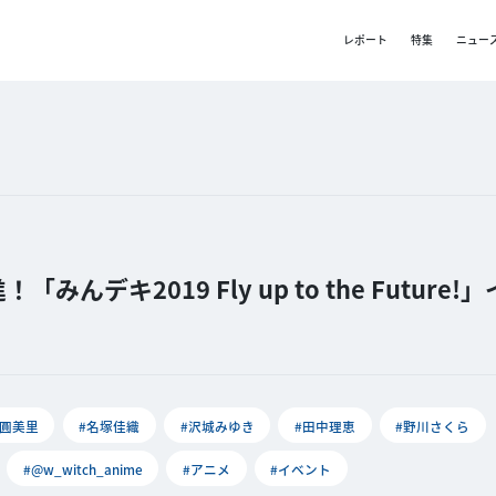
レポート
特集
ニュー
キ2019 Fly up to the Future!
福圓美里
#名塚佳織
#沢城みゆき
#田中理恵
#野川さくら
#@w_witch_anime
#アニメ
#イベント