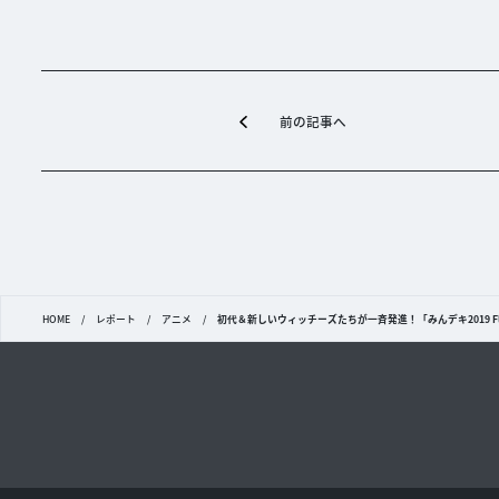
前の記事へ
HOME
/
レポート
/
アニメ
/
初代＆新しいウィッチーズたちが一斉発進！「みんデキ2019 Fly up