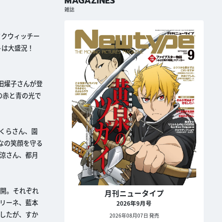
MAGAZINES
雑誌
ライクウィッチー
ントは大盛況！
田燿子さんが登
の赤と青の光で
くらさん、園
なの笑顔を守る
涼さん、都月
展開。それぞれ
月刊ニュータイプ
リーネ、藍本
2026年9月号
したが、すか
2026年08月07日 発売