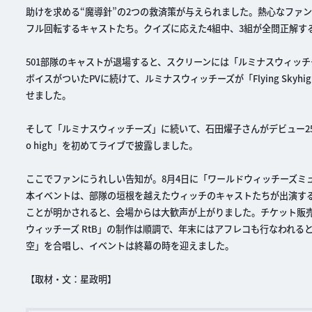
助けを求める“魔導針”の2つの救済策が与えられました。熱心なファ
フル回転するキャストたち。クイズに応えた4組中、3組が全問正解す
501部隊のキャストが退場すると、スクリーンには「ルミナスウィッ
ボイスがついたPVに続けて、ルミナスウィッチーズが「Flying Sk
せました。
そして「ルミナスウィッチーズ」に続いて、石田燿子さんがデビュー25周
o high」を初めてライブで披露しました。
ここでファンにうれしい告知が。8月4日に「ワールドウィッチーズミュージックフ
本イベントは、部隊の垣根を越えたウィッチのキャストたちが出演す
ことが明かされると、会場からは大歓声が上がりました。チケット販
ウィッチーズ RtB」の制作は順調で、年末にはアフレコも行なわれ
空」を合唱し、イベントは終幕の時を迎えました。
【取材・文：星政明】