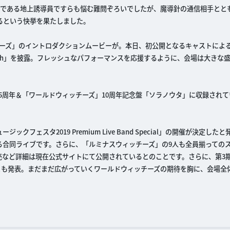
ンである地上誘導員ですらも悩む難問ぞろいでしたが、魔導針の通信相手とと
るという快挙を果たしました。
チーズ」のイントロダクションムービーが。本日、初公開となるキャストによ
yhigh」を披露。フレッシュなパフォーマンスを応援するように、会場は大きな
年＆「ワールドウィッチーズ」10周年記念盤「ソラノウタ」に収録されている「F
ェスタ2019 Premium Live Band Special」の開催が決定した
る合同ライブです。さらに、「ルミナスウィッチーズ」の9人も全員揃っての
売など詳細は現在公式サイトにて公開されているとのことです。さらに、第3
るとも発表。まだまだ広がっていくワールドウィッチーズの期待を胸に、会場全