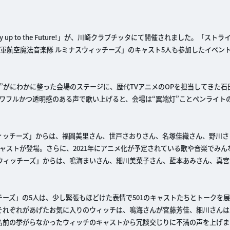
y up to the Future!」が、川崎クラブチッタにて開催されました。「スト
空軍航空魔法音楽隊 ルミナスウィッチーズ」のキャスト5人も参加したイベ
”がにわかに整った会場のステージに、歴代TVアニメのOPを担当してきた石
ワフルかつ透明感のある声で歌い上げると、会場は“翼端灯”ことペンライト
ィッチーズ」からは、福圓美里さん、世戸さおりさん、名塚佳織さん、野川さ
ャストが登場。さらに、2021年にアニメ化が予定されている歌や音楽でみん
ウィッチーズ」からは、鳴海まいさん、細川美菜子さん、藍本あみさん、真宮
ーズ」の5人は、少し緊張もほどけた表情で501のキャストたちとトークを
それぞれがあげたお気に入りのウィッチは、鳴海さんが宮藤芳佳、細川さんは
名前の挙がらなかったウィッチのキャストから冗談交じりに不満の声を上げま