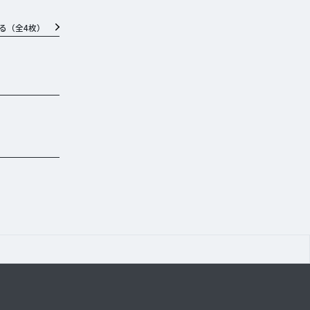
る（全
4
枚）