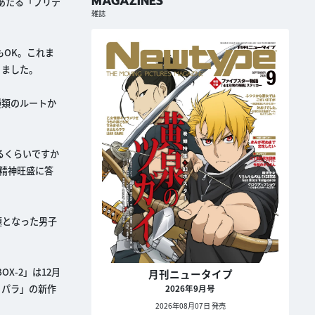
MAGAZINES
にあたる「プリテ
雑誌
もOK。これま
りました。
種類のルートか
るくらいですか
ス精神旺盛に答
題となった男子
OX-2」は12月
月刊ニュータイプ
リパラ」の新作
2026年9月号
2026年08月07日 発売