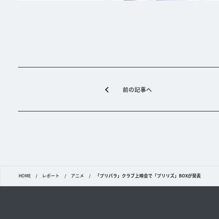
前の記事へ
HOME
/
レポート
/
アニメ
/
「プリパラ」クラブ上映会で「プリリズ」BOXが発表