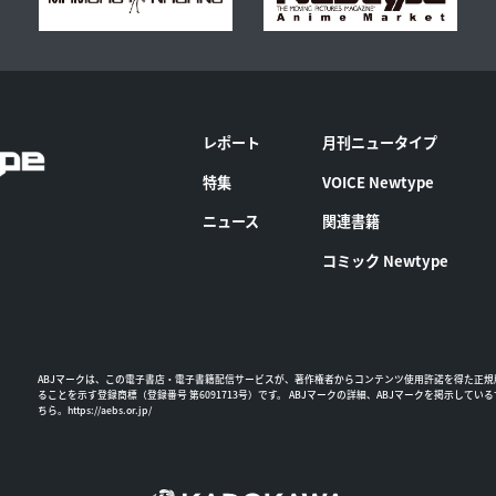
レポート
月刊ニュータイプ
特集
VOICE Newtype
ニュース
関連書籍
コミック Newtype
ABJマークは、この電子書店・電子書籍配信サービスが、著作権者からコンテンツ使用許諾を得た正規
ることを示す登録商標（登録番号 第6091713号）です。 ABJマークの詳細、ABJマークを掲示してい
ちら。
https://aebs.or.jp/