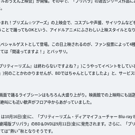
 アイドルおうえん上映会」が開催。その中で、「プリパラ」の過去シリーズ作品
た。
つまれ！プリズム☆ツアーズ」の上映会で、コスプレや声援、サイリウムなど
うことで踊ってもOKという、アイドルアニメにふさわしい上映スタイルとな
スペシャルゲストとして登場。この日上映されるのが、ファン投票によって4
いては「間違ってますよ！」とバッサリ。
プリティーリズム』は終わらないですよね？」)こうやってイベントをしてい
？」)何のことかわかりませんが、BDではちゃんとしてましたよ」と、サービ
大画面で踊るライブシーンはもちろん大盛り上がり。映画館での上映時にも話
映ると、絶叫にも近い歓声がフロア中からあがっていました。
は10月16日(金)に、「プリティーリズム・ディアマイフューチャー Blu-ray B
「劇場版プリパラ」のBD＆DVDは9月11日(金)に発売されます。さらに、「プ
ては“熱い”秋となりそうです。