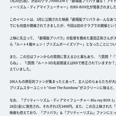
7月20日(祝)、渋谷のクラブHARLEMで「劇場版プリパラ 踊る！
ィーリズム・ディアマイフューチャー」のBD-BOX化が発表されまし
このイベントは、3月に公開された映画「劇場版プリパラ み～んなあ
でにも何度か開催されてきましたが、今回は初のクラブでの開催とい
上映に先立って、「劇場版プリパラ」の監督を務めた菱田正和さんが
ら「ルート4 胸キュン！プリズムボーイズツアー」となったことにつ
また、この日はファンからの質問に答えるひと幕もあり、「(質問「『
らね」、「(質問「ルート3の名前間違えはBDで修正されていますか
えていました。
200人もの熱狂的ファンが集まったとあって、主人公のらぁらたちが
プリズムスターユニット“Over The Rainbow”がスクリーンに
なお、「プリティーリズム・ディアマイフューチャー Blu-ray BOX-1」
28日(金)に発売され、それぞれ3万2400円。また、この日上映された
映画も控えており、「プリパラ」＆「プリティーリズム」ファンにとっ