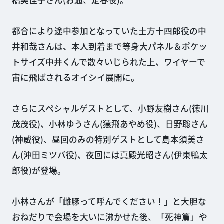
橋美佳子さん(お通、定春役)。
都合により途中参加となっていた土方十四郎役の中
井和哉さんは、本人到着まで等身大パネル＆ポケッ
トサイズ中井くんで散々いじられた上、ワイヤーで
宙に飛ばされるオイシイ展開に。
さらにスペシャルゲストとして、小野友樹さん(徳川
茂茂役)、小林ゆうさん(猿飛あやめ役)、日野聡さん
(神威役)、昼回のみの特別ゲストとして島本須美さ
ん(沖田ミツバ役)、夜回には真殿光昭さん(伊東鴨太
郎役)が登場。
小林さんが「雌豚って呼んでください！」と大胆な
おねだりで会場を大いに沸かせた後、「死神篇」や