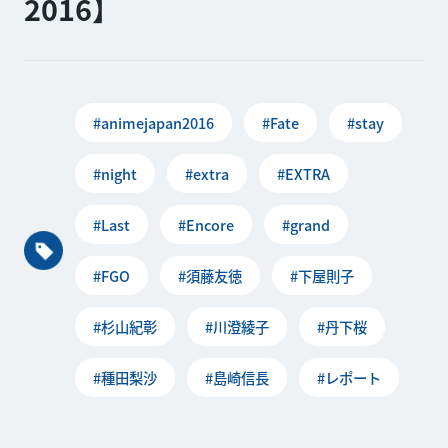
2016】
#animejapan2016
#Fate
#stay
#night
#extra
#EXTRA
#Last
#Encore
#grand
#FGO
#須藤友徳
#下屋則子
#杉山紀彰
#川澄綾子
#丹下桜
#種田梨沙
#島崎信長
#レポート