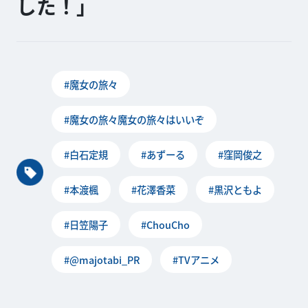
した！」
#魔女の旅々
#魔女の旅々魔女の旅々はいいぞ
#白石定規
#あずーる
#窪岡俊之
#本渡楓
#花澤香菜
#黒沢ともよ
#日笠陽子
#ChouCho
#@majotabi_PR
#TVアニメ