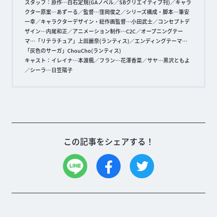
スタッフ：原作…白石定規(GAノベル／SBクリエイティブ刊)／キャラ
クター原案…あずーる／監督…窪岡俊之／シリーズ構成・脚本…筆安
一幸／キャラクターデザイン・総作画監督…小田武士／コンセプトデ
ザイン…内尾和正／アニメーション制作…C2C／オープニングテー
マ…「リテラチュア」上田麗奈(ランティス)／エンディングテーマ…
「灰色のサーガ」ChouCho(ランティス)
キャスト：イレイナ…本渡楓／フラン…花澤香菜／サヤ…黒沢ともよ
／シーラ…日笠陽子
この記事をシェアする！