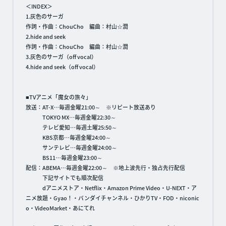
＜INDEX＞
1.灰色のサーガ
作詞・作曲：ChouCho 編曲：村山☆潤
2.hide and seek
作詞・作曲：ChouCho 編曲：村山☆潤
3.灰色のサーガ（off vocal）
4.hide and seek（off vocal）
■TVアニメ「魔女の旅々」
放送：AT-X…毎週金曜21:00～ ※リピート放送あり
TOKYO MX…毎週金曜22:30～
テレビ愛知…毎週土曜25:50～
KBS京都…毎週金曜24:00～
サンテレビ…毎週金曜24:00～
BS11…毎週金曜23:00～
配信：ABEMA…毎週金曜22:00～ ※地上波先行・独占先行配信
下記サイトでも順次配信
dアニメストア・Netflix・Amazon Prime Video・U-NEXT・ア
ニメ放題・Gyao！・バンダイチャンネル・ひかりTV・FOD・niconic
o・VideoMarket・あにてれ