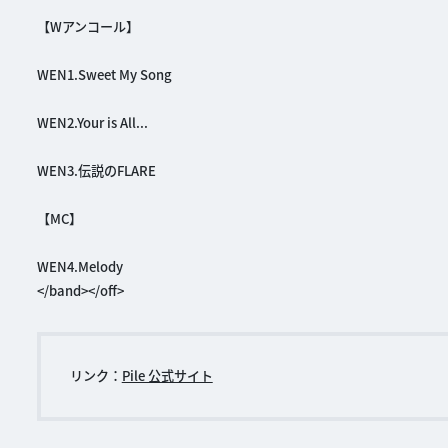
【Wアンコール】
WEN1.Sweet My Song
WEN2.Your is All...
WEN3.伝説のFLARE
【MC】
WEN4.Melody
</band></off>
リンク：
Pile 公式サイト