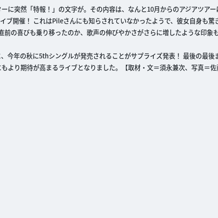
ーに突然「特報！」の文字が。その内容は、なんと10月からのアジアツアーに
HALLでのライブ開催！ これはPileさんにも知らされていなかったようで、彼女自身も
露。直前の喜びも乗り移ったのか、歌声の伸びやかさがさらに増したような印象
に、今年の秋に5thシングルが発売されることがサプライズ発表！ 最後の最後
にもより期待が高まるライブとなりました。【取材・文＝須永兼次、写真＝佐