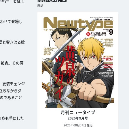
MAGAZINES
arty!!!”を経て
雑誌
あわせて登場し
景と響き渡る歓
く披露。その感
み、衣装チェンジ
に立ちながらダ
のであること
月刊ニュータイプ
自身も手にした
2026年9月号
2026年08月07日 発売