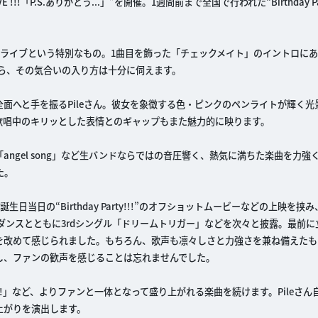
L LIVE !!!「P.S.ありがとう...」”を開催。1週間前まで全国で行われた“Birthday P
マンライブという特別なもの。1曲目を飾った「チェックメイト」のイントロに
ャウトから、その気合いの入り方は十分に伺えます。
面へと手を振るPileさん。彼女を象徴する色・ピンクのペンライトが輝く光
歌唱中のキリッとした表情とのギャップもまた魅力的に映ります。
ngel song」など生バンドならではの音圧響く、熱気に満ちた楽曲を力強
た。
生日当日の“Birthday Party!!!”のオフショットムービーなどの上映を挟
るダンスとともに3rdシングル「ドリームトリガー」などを次々と披露。最前
を改めて感じられました。もちろん、歌声も凛々しさと力強さを兼ね備えたも
し、ファンの歓声を感じることは忘れませんでした。
!!」など、よりファンと一体となって盛り上がれる楽曲を続けます。Pileさん
上がりを演出します。