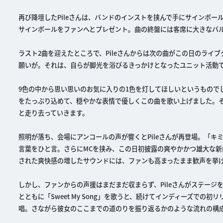
再び降壇したPileさんは、バンドのインストを挟んで手にサインボ
サインボールをファンへとプレゼント。曲の終盤には客席に大きなバ
ラスト2曲を迎えたところで、Pileさんからは次の曲がこの日のライブ
願いが。それは、自らが脚光を浴びるきっかけとなったユニット活動
9色の中から思い思いのお気に入りの1色を灯してほしいというものでし
をたっぷり込めて、穏やかな表情で優しくこの曲を歌い上げました。そ
と走り去っていきます。
照明が落ち、会場にアンコールの声が響くとPileさんが再登場。「キ
言葉をひと言。さらにMCを挟み、この日初披露の爽やかかつ雄大な新
された爽快感の増したサウンドには、ファンも高まったまま歓声を挙
しかし、ファンからの声援はまだまだ収まらず、Pileさんがステージ
とともに「Sweet My Song」を歌うと、続けてインディーズでの初リリー
唱。さながら彼女のここまでの道のりを振り返るかのような流れの構