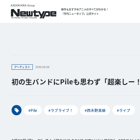
新作＆おすすめアニメのすべてがわかる！
「月刊ニュータイプ」公式サイト
アーティスト
2016.06.06
初の生バンドにPileも思わず「超楽しー！」Pi
#Pile
#ラブライブ！
#西木野真姫
#ライブ