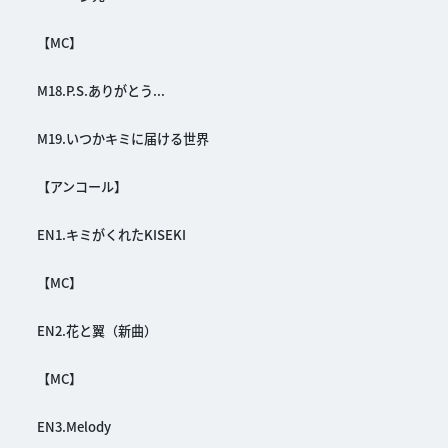
【MC】
M18.P.S.ありがとう...
M19.いつかキミに届ける世界
【アンコール】
EN1.キミがくれたKISEKI
【MC】
EN2.花と翼（新曲）
【MC】
EN3.Melody