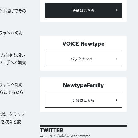
や手投げでその
詳細はこちら
てファンへのお
VOICE Newtype
さん自身も想い
バックナンバー
ジ上手へと颯爽
NewtypeFamily
とファンへ礼の
からこそもたら
詳細はこちら
登場。クラップ
E」を次々と歌
TWITTER
ニュータイプ編集部／WebNewtype