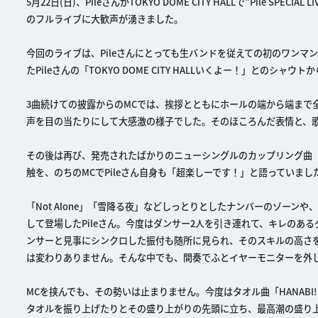
5月22日(日)、PileさんがTOKYO DOME CITY HALLで“Pile SPECIA
のフルライブに大歓声が湧きました。
今回のライブは、Pileさんにとっても生バンドを従えての初のワン
たPileさんの「TOKYO DOME CITY HALLいくよー！」とのシ
3曲続けての披露からのMCでは、挨拶とともにホールの端から端まで全
声を目の当たりにして大感激の様子でした。そのほころんだ表情と、
その後は再び、発売されたばかりのニューシングルのカップリング曲「a
触を、のちのMCでPileさん自身も「超楽しーです！」と語っていまし
「Not Alone」「雪降る夜」などしっとりとしたナンバーのゾーンや、誕
して登場したPileさん。今度はダンサー2人を引き連れて、キレのあ
ンサーと見事にシンクロした振付も随所に見られ、そのスキルの高さ
は変わりありません。そんな中でも、間奏でふとイヤーモニターを外
MCを挟んでも、その勢いは止まりません。今度はタオル曲「HANABI
タオルを振り上げたりとその盛り上がりの先頭に立ち、最高潮の盛り