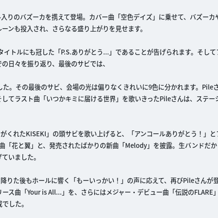
ール入りのバズーカを携えて登場。カバー曲「空色デイズ」に乗せて、バズーカ
ルーンも投入され、さらなる盛り上がりを見せます。
タイトルにも冠した「P.S.ありがとう...」であることが告げられます。そし
での日々を振り返り、最後のサビでは、
た。その最後のサビ、会場の光は偏りなくきれいに9色に分かれます。Pile
してラスト曲「いつかキミに届ける世界」を歌いきったPileさんは、ステー
ミがくれたKISEKI」の頭サビを歌い上げると、「アンコールありがとう！」
曲「花と翼」と、発売されたばかりの新曲「Melody」を披露。生バンドだ
げていました。
を降りた後もホールに響く「もーいっかい！」の声に応えて、再びPileさんが
ス曲「Your is All...」を、さらにはメジャー・デビュー曲「伝説のFLAR
成でした。