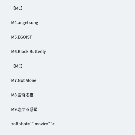
【MC】
M4.angel song
M5.EGOIST
M6.Black Butterfly
【MC】
M7.Not Alone
M8.雪降る夜
M9.恋する惑星
<off shot="" movie="">