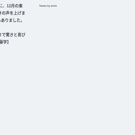
、12月の東
Tweets by antch
驚きの声を上げま
もありました。
まで驚きと喜び
藤学】