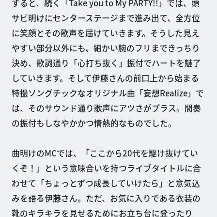
すると、続く「Take you to My PARTY!!」では、頭
サビ明けにセンターステージまで進み出て、全方位
に笑顔とその歌声を届けていきます。そうした見え
やすい部分以外にも、細かい腕のフリまできっちり
決め、歌詞通り「心打ち抜く」振付でハートを魅了
していきます。そして伊藤さんの前口上から始まる
特撮ソングチックなオリジナル曲「妄想Realize」で
は、そのサウンド通り歌声にアツさがプラス。間奏
の振付もしなやかかつ情熱的なものでした。
曲明けのMCでは、「ここから20代を駆け抜けてい
くぞ！」という意味合いを持つライブタイトルに合
わせて「ちょっとずつ成長していけたら」と意気込
みを語る伊藤さん。ただ、お気に入りである衣装の
靴のキラキラを見せるためにお立ち台に登ったり