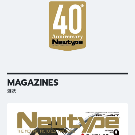
MAGAZINES
雑誌