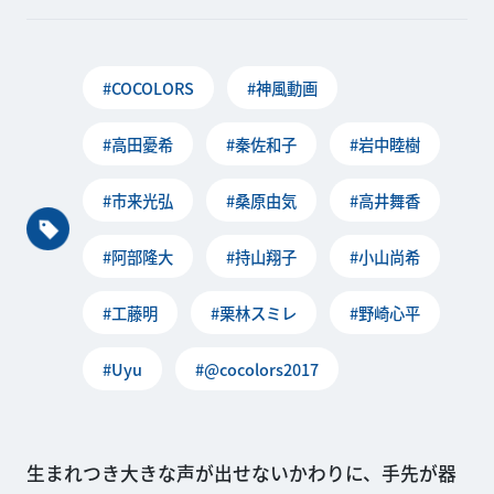
#COCOLORS
#神風動画
#高田憂希
#秦佐和子
#岩中睦樹
#市来光弘
#桑原由気
#高井舞香
#阿部隆大
#持山翔子
#小山尚希
#工藤明
#栗林スミレ
#野崎心平
#Uyu
#@cocolors2017
生まれつき大きな声が出せないかわりに、手先が器