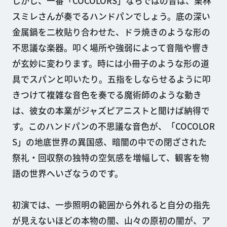
しかし、一番「COCOLORS」ならではの音は、栗林
スミレさんが奏でるハンドパンでしょう。底の深い
金属鍋を二枚貼り合わせた、ドラ焼きのような形の
不思議な楽器。叩く場所や強弱によって音階や響き
が玄妙に変わります。時には小冊子のような形の道
具でスパンと叩いたり。五指をしならせるように叩
きつけて複雑な音色を奏でる魔術師のような動き
は、彼女の本業がジャズピアニストと聞けば納得で
す。このハンドパンの不思議な音色が、「COCOLOR
S」の地底世界の異国感、暗闇の中での閉ざされた
祭礼・回収祭の独特の空気感を増幅して、観客を物
語の世界へいざなうのです。
初演では、一歩照明の範囲から外れると自分の指先
が見えないほどの本物の闇、山々の原初の闇が、ア