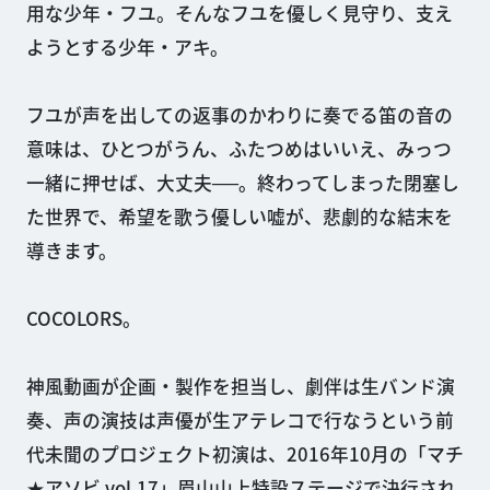
用な少年・フユ。そんなフユを優しく見守り、支え
ようとする少年・アキ。
フユが声を出しての返事のかわりに奏でる笛の音の
意味は、ひとつがうん、ふたつめはいいえ、みっつ
一緒に押せば、大丈夫──。終わってしまった閉塞し
た世界で、希望を歌う優しい嘘が、悲劇的な結末を
導きます。
COCOLORS。
神風動画が企画・製作を担当し、劇伴は生バンド演
奏、声の演技は声優が生アテレコで行なうという前
代未聞のプロジェクト初演は、2016年10月の「マチ
★アソビ vol.17」眉山山上特設ステージで決行され