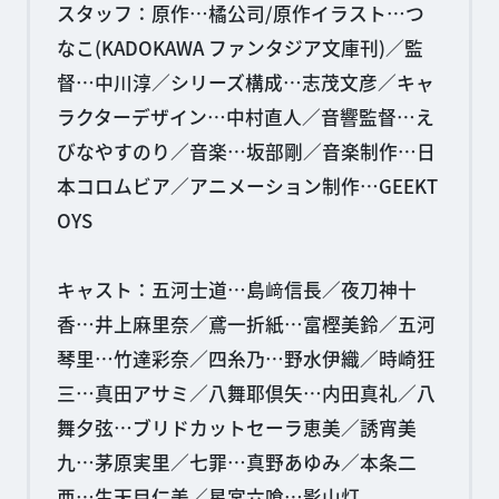
スタッフ：原作…橘公司/原作イラスト…つ
なこ(KADOKAWA ファンタジア文庫刊)／監
督…中川淳／シリーズ構成…志茂文彦／キャ
ラクターデザイン…中村直人／音響監督…え
びなやすのり／音楽…坂部剛／音楽制作…日
本コロムビア／アニメーション制作…GEEKT
OYS
キャスト：五河士道…島﨑信長／夜刀神十
香…井上麻里奈／鳶一折紙…富樫美鈴／五河
琴里…竹達彩奈／四糸乃…野水伊織／時崎狂
三…真田アサミ／八舞耶倶矢…内田真礼／八
舞夕弦…ブリドカットセーラ恵美／誘宵美
九…茅原実里／七罪…真野あゆみ／本条二
亜…生天目仁美／星宮六喰…影山灯