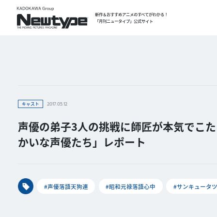
新作＆おすすめアニメのすべてがわかる！
「月刊ニュータイプ」公式サイト
キャスト
2017.05.12
声優の弟子3人の挑戦に師匠が本気でこたえ
かいな声優たち」レポート
#声優落語天狗連
#昭和元禄落語心中
#サンキュータ