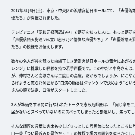
2017年5月6日(土)、東京・中央区の浜離宮朝日ホールにて、「声優落
優たち」が開催されました。
テレビアニメ「昭和元禄落語心中」で落語を知った人に、もっと落語を
「声優落語天狗連 ver.立川志ら乃と愉快な声優たち」と「声優落語天
たち」の模様をお伝えします。
数々の名人が芸を競った由緒正しき浜離宮朝日ホールの舞台にあがるの
レンジ」に挑戦した経験を持つ若手声優です。この中だと中島さんは
が、仲村さんと高塚さんは二度目の高座。だからでしょうか、にこや
らげようと志ら乃師匠から“口演の順番はジャンケンで決めよう”とい
さんの順で決定、口演がスタートしました。
3人が準備をする間に行なわれたトークで志ら乃師匠は、「同じ噺を
届かないとスベっていないのにスベってしまったと勘違いし、焦ってし
そんな師匠の言葉に客席も少しピリっとした雰囲気になったところに
口一番「つい最近みた景色だ～！」の挨拶で場の雰囲気を柔らかくし