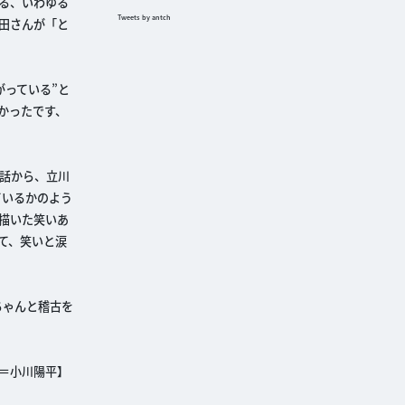
る、いわゆる
Tweets by antch
田さんが「と
っている”と
かったです、
話から、立川
ているかのよう
描いた笑いあ
て、笑いと涙
ちゃんと稽古を
＝小川陽平】