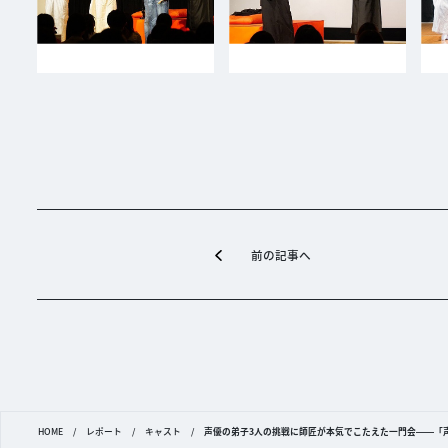
前の記事へ
HOME
/
レポート
/
キャスト
/
声優の弟子3人の挑戦に師匠が本気でこたえた一門会――「声