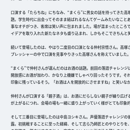
口演する「たらちね」にちなみ、“まくら”に男女の話を持ってきた高
題。学生時代に出会ってそのまま結ばれるなんてゲームみたいなことあ
事なオチがつき、客席は笑い声に包まれました。場が温まったところ
イデアを取り入れた新たなネタも盛り込まれ、しかもそこできちんと
続いて登場したのは、やはり二度目の口演となる仲村宗悟さん。高塚
プレッシャーの中で口演を見事やりきった高塚さんを称えていました
“まくら”で仲村さんが選んだのはお酒の話題。前回の落語チャレンジ
開放感にお酒が加わり、かなり上機嫌でしゃべり回ったそうです。それ
印象に残っているそう。「お酒は人を開放的にさせますね」と笑いな
仲村さんが口演する「親子酒」は、お酒にだらしない親子が繰り広げ
が上がるにつれ、会場の場も一緒に盛り上がっていく様がとても印象
そして三番目に登場したのは中島ヨシキさん。声優落語チャレンジの
露。初挑戦することに至った経緯、そして志ら乃師匠とのやりとりを