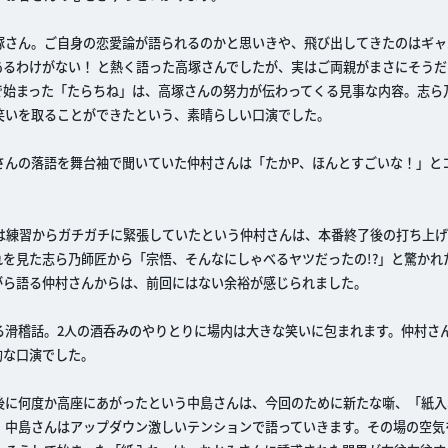
塚さん。ご自身の恋愛論が語られるのかと思いきや、飛び出してきたのはギャ
るわけがない！ と熱く語った高塚さんでしたが、実はご両親がまさにそうだ
で始まった「たらちね」は、高塚さんの努力が伝わってくる見事な内容。志ら
笑いを取ることができたという、素晴らしい口演でした。
さんの落語を舞台袖で聞いていた仲村さんは「たかP、ほんとすごいな！」と
。
は練習からガチガチに緊張していたという仲村さんは、本番終了後の打ち上
を見た志ら乃師匠から「宗悟、そんなにしゃべるヤツだったの!?」と驚かれ
がら語る仲村さんからは、前回にはない余裕が感じられました。
る滑稽話。2人の酒呑みのやりとりに場内は大きな笑いに包まれます。仲村さ
的な口演でした。
後に何度か高座にあがったという中島さんは、今回のために新たな噺、「紙入
、中島さんはアップダウン激しいテンションで語っていきます。その場の空気