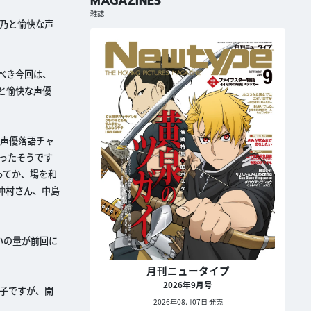
MAGAZINES
雑誌
ら乃と愉快な声
べき今回は、
乃と愉快な声優
「声優落語チャ
ったそうです
ってか、場を和
仲村さん、中島
いの量が前回に
月刊ニュータイプ
2026年9月号
子ですが、開
2026年08月07日 発売