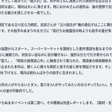
。そうして始まった「紙入れ」は、おかみさんに誘惑された間男が右往左往す
照的な姿に、場内は大いに沸きます。特におかみさんの造形は、後の感想で吉
新たな魅力を感じさせる一席でした。
匠である立川志ら乃師匠。吉田さんが「立川談志が“俺の遺伝子はここに繋が
ます。その拍手のあまりの大きさに「真打ちお披露目の時よりも拍手の量が多
な話題からスタート。スーパーマーケットを題材とした創作落語を創るまでの
ように展開され、何気ない話なのに目が離せない、強烈な引力で引き寄せられ
「雲八」。「昭和元禄落語心中」に触発されて創られた、落語家の師弟関係を
り込まれた本作は、聞く人に様々な師匠と弟子の姿と絆を想起させます。そし
頭を下げると、場内は割れんばかりの拍手に包まれました。
以外の人がやらないとダメ。雲八を3人がやってみたいのならやってもいい。
人の姿が印象的でした。
やらぬままイベントは第二部へ。その模様は別途レポートします。【取材・文