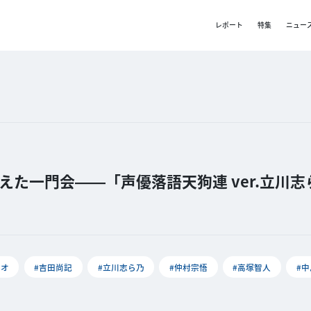
レポート
特集
ニュー
た一門会――「声優落語天狗連 ver.立川志
ツオ
#吉田尚記
#立川志ら乃
#仲村宗悟
#高塚智人
#