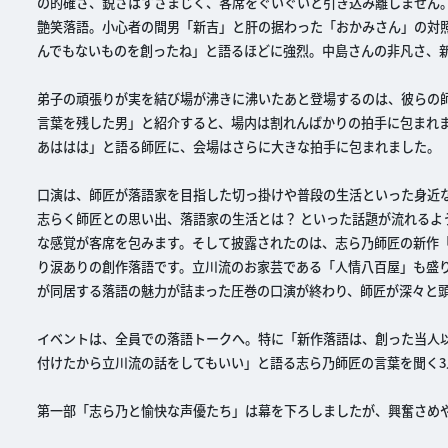
の的確さ、鋭さはすさまじく、客席をぐいぐいと引き込み離しません
艶笑落語。小心者の間男「新吉」と肝の据わった「おかみさん」の対
んでもないものを創ったね」と語るほどに強烈。中島さんの非凡さ、
弟子の頑張りが実を結び場が沸きに沸いたあと登場するのは、彼らの師
言葉を残した男」と紹介すると、場内は割れんばかりの拍手に包まれ
あははは」と語る師匠に、会場はさらに大きな拍手に包まれました。
口演は、師匠が落語家を目指した切っ掛けや普段の生活といった身近
志らく師匠との思い出、落語家の生活とは？ といった話題が流れる
な感覚が客席を包みます。そして披露されたのは、志ら乃師匠の新作
り涙ありの創作落語です。立川流のお家芸である「人情八百屋」も盛
が同居する落語の魅力が詰まった圧巻の口演が終わり、師匠が深々と
イベントは、全員での落語トークへ。特に「新作落語は、創った当人
付けたから立川流の話をしてもいい」と語る志ら乃師匠の言葉を聞く3
第一部「志ら乃と愉快な声優たち」は幕を下ろしましたが、興奮さめ