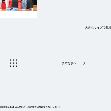
大きなサイズで見
次の記事へ
優落語天狗連 ver.立川志ら乃とゆかいな声優たち」レポート