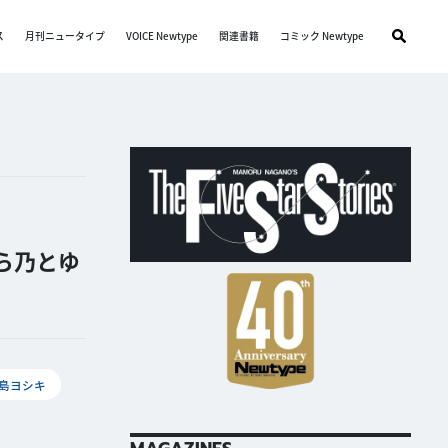
ス
月刊ニュータイプ
VOICE Newtype
関連書籍
コミック Newtype
ら乃とゆ
中島ヨシキ