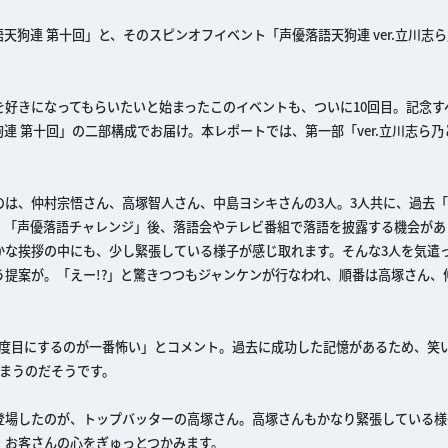
語天狗連 第十回」と、そのスピンオフイベント「声優落語天狗連 ver.立川志
好きになってもらいたいと始まったこのイベントも、ついに10回目。記念す
狗連 第十回」の二部構成でお届け。本レポートでは、第一部「ver.立川志ら
は、仲村宗悟さん、高塚智人さん、中島ヨシキさんの3人。3人共に、過去
、「声優落語チャレンジ」後、落語会やテレビ番組で落語を披露する機会があ
かな挨拶の中にも、少し緊張している様子が感じ取れます。そんな3人を気遣
う提案が。「えー!?」と驚きつつもジャンケンが行なわれ、順番は高塚さん、
二度目にするのが一番怖い」とコメント。過去に成功した記憶があるため、笑
まうのだそうです。
登場したのが、トップバッターの高塚さん。高塚さんもかなり緊張している様
、お客さんの心をぎゅっとつかみます。