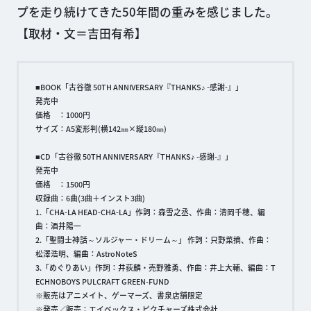
プを走り続けてきた50年間の重みを感じました。
【取材・文＝吉田有希】
■BOOK「古谷徹 50TH ANNIVERSARY『THANKS♪ -感謝-』」
発売中
価格 ：1000円
サイズ：A5変形判(横142㎜×縦180㎜)
■CD「古谷徹 50TH ANNIVERSARY『THANKS♪ -感謝-』」
発売中
価格 ：1500円
収録曲：6曲(3曲＋インスト3曲)
1.「CHA-LA HEAD-CHA-LA」作詞：森雪之丞、作曲：清岡千穂、編
曲：酒井陽一
2.「聖闘士神話～ソルジャー・ドリーム～」 作詞：只野菜摘、作曲：
松澤浩明、編曲：AstroNoteS
3.「めぐりあい」作詞：井荻麟・売野雅勇、作曲：井上大輔、編曲：T
ECHNOBOYS PULCRAFT GREEN-FUND
※販売はアニメイト、ゲーマーズ、書泉店舗限定
※発売／販売：エイベックス・ピクチャーズ株式会社