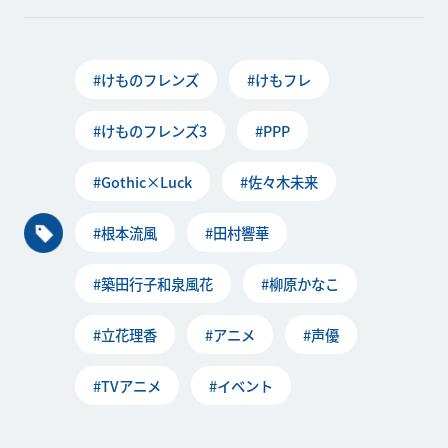
#けものフレンズ
#けもフレ
#けものフレンズ3
#PPP
#Gothic×Luck
#佐々木未来
#根本流風
#田村響華
#築田行子和泉風花
#柳原かなこ
#立花理香
#アニメ
#声優
#TVアニメ
#イベント