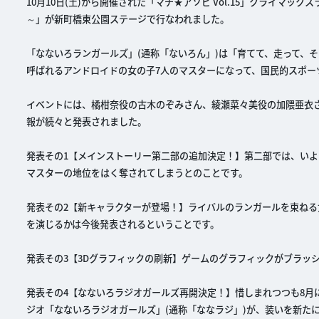
10月10日(土)から開催された「マチ★アソビ Vol.15」クライマッ
～」が新町橋東公園ステージで行なわれました。
「なないろランガールズ」(通称「ないろん」)は「育てて、走って、
呼ばれるアンドロイドの女の子7人のマスターになって、国民的スポー
イベントには、橘柑奈役の古木のぞみさん、綾瀬菜々美役の加隈亜衣
報が続々と発表されました。
発表その1【メインストーリー第二部の追加決定！】第二部では、いよ
マスターの地位をはく奪されてしまうとのことです。
発表その2【新キャラクターが登場！】ライバルのランガールを束ねる
を演じるかは今後発表されるということです。
発表その3【3Dグラフィックの刷新】ゲームのグラフィックがブラッ
発表その4【なないろラジオガールズ再開決定！】惜しまれつつも8月
ジオ「なないろラジオガールズ」(通称「ななラジ」)が、装いを新た