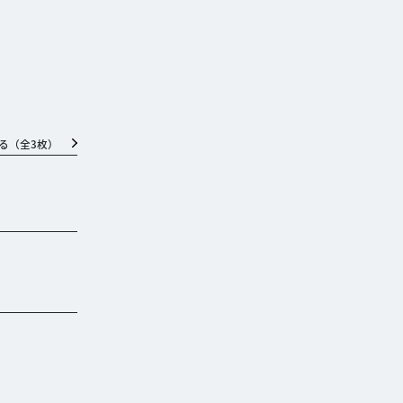
る（全
3
枚）