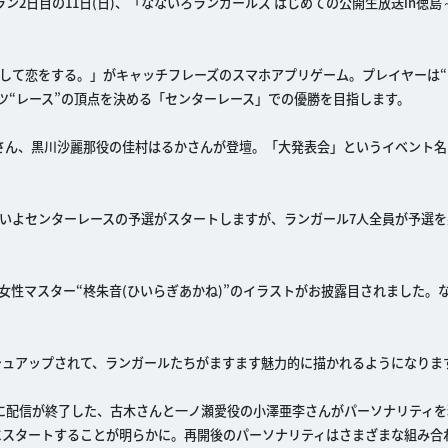
クスラン2日目の11日(日)、「なないろランガールズ はじめての公開生放送in徳
そして恋をする。」がキャッチフレーズのスマホアプリゲーム。プレイヤーは“
ツ“レース”の頂点を決める「センターレース」での優勝を目指します。
さん、黒川沙麗那役の佳村はるかさんが登壇。「大発表会」というイベント名
いよセンターレースの予選がスタートしますが、ランガール7人全員が予選を
女性マスター“柊朱音(ひいらぎあかね)”のイラストがお披露目されました。
シュアップされて、ランガールたちがますます魅力的に描かれるようになりま
に配信が終了した、古木さんと一ノ瀬愛役の小澤亜李さんがパーソナリティを
にスタートすることが明らかに。再開後のパーソナリティはさまざまな組み合