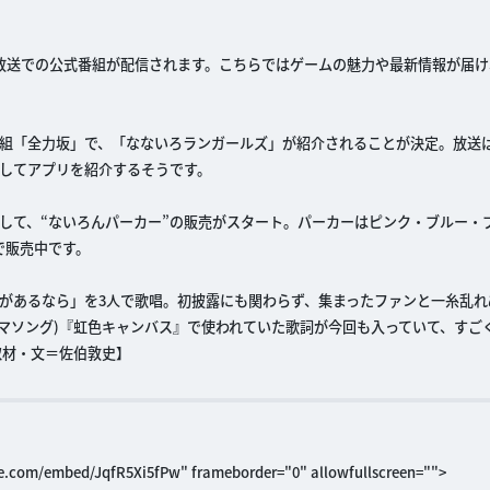
放送での公式番組が配信されます。こちらではゲームの魅力や最新情報が届け
組「全力坂」で、「なないろランガールズ」が紹介されることが決定。放送は1
登場してアプリを紹介するそうです。
して、“ないろんパーカー”の販売がスタート。パーカーはピンク・ブルー・
で販売中です。
があるなら」を3人で歌唱。初披露にも関わらず、集まったファンと一糸乱れ
マソング)『虹色キャンバス』で使われていた歌詞が今回も入っていて、すご
取材・文＝佐伯敦史】
be.com/embed/JqfR5Xi5fPw" frameborder="0" allowfullscreen="">