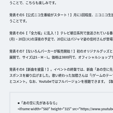
うことで、こちらも楽しみです。
発表その5【公式ニコ生番組がスタート！】月に1回程度、ニコニコ生
うことです。
発表その6【「全力坂」に乱入！】テレビ朝日系列で放送されている番
(月)・20日(火)の深夜の予定で、20日にはパジャマ姿の佳村さんが
発表その7【ないろんパーカーが販売開始！】初のオリジナルグッズと
展開で、サイズはS・M・L。価格は3800円で、オフィシャルショップ
発表その8【新曲を披露！】。イベントの終盤では、新曲「あの空に先
スポンスを繰り広げました。歌い終わった加隈さんは「(ゲームのテー
とコメント。なお、Youtubeではフルバージョンを視聴できます。【
■「あの空に先があるなら」
<iframe width="560" height="315" src="https://www.youtu