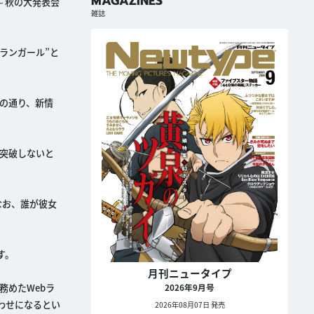
MAGAZINES
島～秋の大発表会
雑誌
ランガール”と
の通り、新情
突破しないと
なお、誰が彼女
す。
月刊ニュータイプ
務めたWebラ
2026年9月号
わせになるとい
2026年08月07日 発売