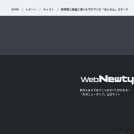
HOME
/
レポート
/
キャスト
/
新情報と新曲に沸いたマチアソビ「ないろん」ステージ
新作＆おすすめアニメのすべてがわかる！
「月刊ニュータイプ」公式サイト