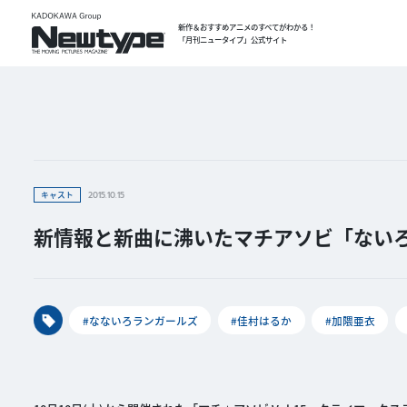
新作＆おすすめアニメのすべてがわかる！
「月刊ニュータイプ」公式サイト
キャスト
2015.10.15
新情報と新曲に沸いたマチアソビ「ない
#なないろランガールズ
#佳村はるか
#加隈亜衣