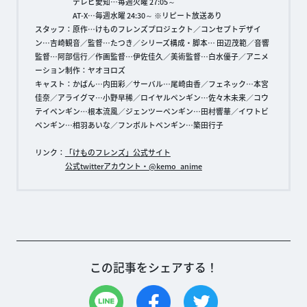
テレビ愛知…毎週火曜 27:05～
AT-X…毎週水曜 24:30～ ※リピート放送あり
スタッフ：原作…けものフレンズプロジェクト／コンセプトデザイ
ン…吉崎観音／監督…たつき／シリーズ構成・脚本… 田辺茂範／音響
監督…阿部信行／作画監督…伊佐佳久／美術監督…白水優子／アニメ
ーション制作：ヤオヨロズ
キャスト：かばん…内田彩／サーバル…尾崎由香／フェネック…本宮
佳奈／アライグマ…小野早稀／ロイヤルペンギン…佐々木未来／コウ
テイペンギン…根本流風／ジェンツーペンギン…田村響華／イワトビ
ペンギン…相羽あいな／フンボルトペンギン…築田行子
リンク：
「けものフレンズ」公式サイト
公式twitterアカウント・@kemo_anime
この記事をシェアする！