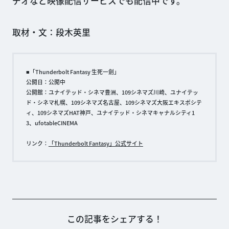
デオなど映像配信サービスでも配信中です。
取材・文：段木英里
■「Thunderbolt Fantasy 生死一劍」
公開日：公開中
公開館：ユナイテッド・シネマ豊洲、109シネマズ川崎、ユナイテッ
ド・シネマ札幌、109シネマズ名古屋、109シネマズ大阪エキスポシテ
ィ、109シネマズHAT神戸、ユナイテッド・シネマキャナルシティ1
3、ufotableCINEMA
リンク：
「Thunderbolt Fantasy」公式サイト
この記事をシェアする！