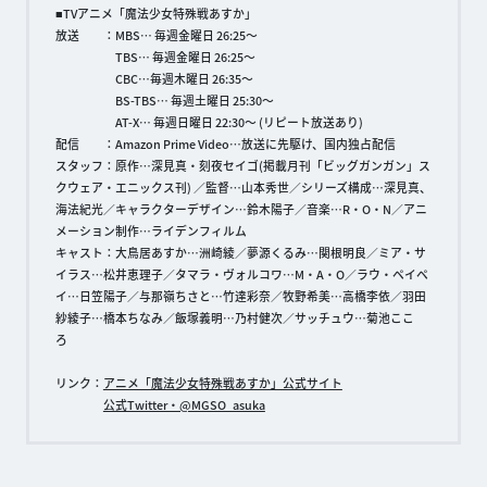
■TVアニメ「魔法少女特殊戦あすか」
放送 ：MBS… 毎週金曜日 26:25〜
TBS… 毎週金曜日 26:25〜
CBC…毎週木曜日 26:35〜
BS-TBS… 毎週土曜日 25:30〜
AT-X… 毎週日曜日 22:30〜 (リピート放送あり)
配信 ：Amazon Prime Video…放送に先駆け、国内独占配信
スタッフ：原作…深見真・刻夜セイゴ(掲載月刊「ビッグガンガン」ス
クウェア・エニックス刊) ／監督…山本秀世／シリーズ構成…深見真、
海法紀光／キャラクターデザイン…鈴木陽子／音楽…R・O・N／アニ
メーション制作…ライデンフィルム
キャスト：大鳥居あすか…洲崎綾／夢源くるみ…関根明良／ミア・サ
イラス…松井恵理子／タマラ・ヴォルコワ…M・A・O／ラウ・ペイペ
イ…日笠陽子／与那嶺ちさと…竹達彩奈／牧野希美…高橋李依／羽田
紗綾子…橋本ちなみ／飯塚義明…乃村健次／サッチュウ…菊池ここ
ろ
リンク：
アニメ「魔法少女特殊戦あすか」公式サイト
公式Twitter・@MGSO_asuka