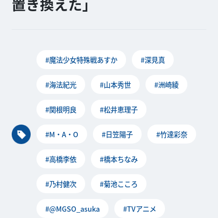
置き換えた」
#魔法少女特殊戦あすか
#深見真
#海法紀光
#山本秀世
#洲崎綾
#関根明良
#松井恵理子
#M・A・O
#日笠陽子
#竹達彩奈
#高橋李依
#橋本ちなみ
#乃村健次
#菊池こころ
#@MGSO_asuka
#TVアニメ