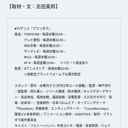
【取材・文：志田英邦】
■TVアニメ「プランダラ」
放送：TOKYO MX…毎週水曜25:05～
テレビ愛知…毎週水曜26:35～
KBS京都…毎週水曜25:05～
サンテレビ…毎週水曜25:30～
BS11…毎週木曜23:00～
AT-X…毎週金曜23:00～ ※リピート放送あり
配信：dアニメストア…毎週水曜23:00～
※他配信プラットフォームでも順次配信
スタッフ：原作…水無月すう(月刊少年エース連載)／監督…神戸洋行
／副監督…西片康人／シリーズ構成…鈴木雅詞／キャラクターデザイ
ン…高品有桂、福地友樹、福田裕樹／音響監督…えびなやすのり／音
楽…松本淳一／音楽制作…日本コロムビア／オープニングテーマ…
「Plunderer」伊藤美来／エンディングテーマ…「Countless days」
陽菜(CV:本泉莉奈)／アニメーション制作…GEEKTOYS／製作…プラン
ダラ製作委員会
キャスト：リヒトー=バッハ…中島ヨシキ／陽菜…本泉莉奈／ジェイ