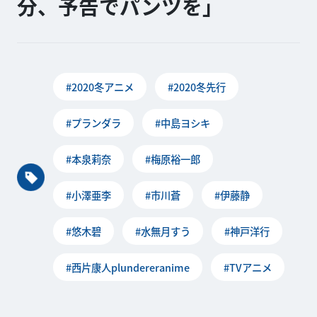
分、予告でパンツを」
#2020冬アニメ
#2020冬先行
#プランダラ
#中島ヨシキ
#本泉莉奈
#梅原裕一郎
#小澤亜李
#市川蒼
#伊藤静
#悠木碧
#水無月すう
#神戸洋行
#西片康人plundereranime
#TVアニメ