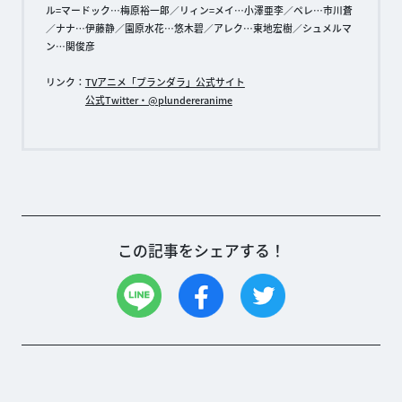
ル=マードック…梅原裕一郎／リィン=メイ…小澤亜李／ペレ…市川蒼
／ナナ…伊藤静／園原水花…悠木碧／アレク…東地宏樹／シュメルマ
ン…関俊彦
リンク：
TVアニメ「プランダラ」公式サイト
公式Twitter・@plundereranime
この記事をシェアする！