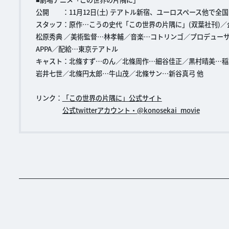
公開 ：11月12日(土) テアトル新宿、ユーロスペース他で全
スタッフ：原作…こうの史代「この世界の片隅に」(双葉社刊)
松原秀典 ／美術監督…林孝輔／音楽…コトリンゴ／プロデューサ
APPA／配給…東京テアトル
キャスト：北條すず…のん／北條周作…細谷佳正／黒村晴美…稲
岩井七世／北條円太郎…牛山茂／北條サン…新谷真弓 他
リンク：
「この世界の片隅に」公式サイト
公式twitterアカウント・@konosekai_movie