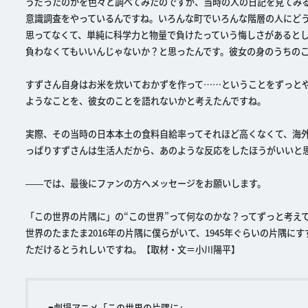
うだったのかを色々と調べてみたのですが、当時の人の日記を見てみ
意識調査をやっているんですね。いろんな町でいろんな階層の人にど
思ってなくて、単純に科学力と物量で負けたっていう悔しさがあると
負わなくてもいいんじゃないか？と思ったんです。彼女の身のうちの
すずさん自身はお米を炊いておかずを作って……ということをずっと
ようなことを、彼女のことを語れないかと考えたんですね。
実際、その当時の日本本土の食料自給率ってそれほど高くなくて、海
っぱりすずさんは生活人だから、あのような反応をしたほうがいいと
――では、最後にファンの方へメッセージをお願いします。
「この世界の片隅に」の“この世界”って何なのかな？ってずっと考え
世界のたまたま2016年の片隅に僕らがいて、1945年ぐらいの片隅
ただけるとうれしいですね。【取材・文＝小川陽平】
■劇場アニメ「この世界の片隅に」