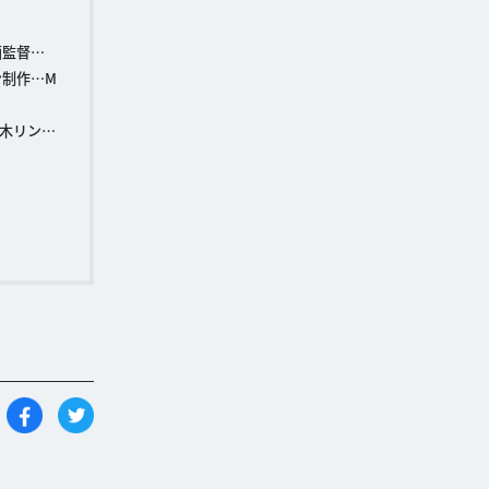
画監督…
ン制作…M
木リン…