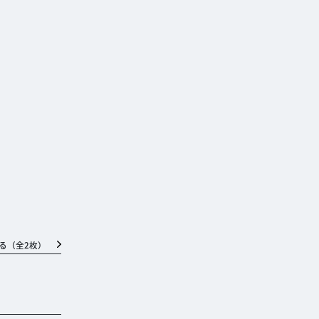
る（全
2
枚）