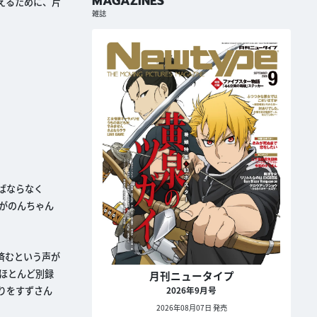
MAGAZINES
えるために、片
雑誌
ばならなく
がのんちゃん
済むという声が
ほとんど別録
月刊ニュータイプ
りをすずさん
2026年9月号
2026年08月07日 発売