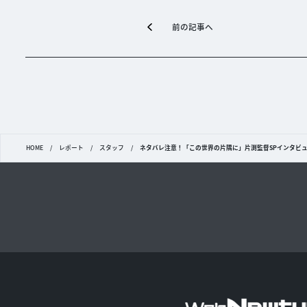
前の記事へ
HOME
/
レポート
/
スタッフ
/
ネタバレ注意！「この世界の片隅に」片渕監督SPインタビ