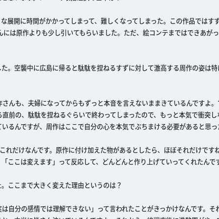
な展開に時間がかかってしまって、難しくなってしまった。この作品ではすず
んには原作よりも少し引いてもらいました。ただ、絵コンテまではできあがっ
した。空襲中に広島に帰ると駄駄を捏ねるすずに対して激高する周作の姿は特
作さんも、夫婦になってからもずっと本音を言えないままきているんですよ。
る直前の、駄駄を捏ねるぐらいで終わってしまったので、もっと本気で衝突し
ているんですが、周作はここで自分の心を本気でぶちまける必要があると思っ
―これだけなんです。原作に付け加えた物があるとしたら、ほぼそれだけです
、「ここは変えます」って反応して、どんどんと作り上げていってくれたんで
た。ここまで大きく変えた理由というのは？
実は自分の感情では理解できない」って言われたことがきっかけなんです。そ