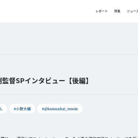
レポート
特集
ニュー
監督SPインタビュー【後編】
ん
#小野大輔
#@konosekai_movie