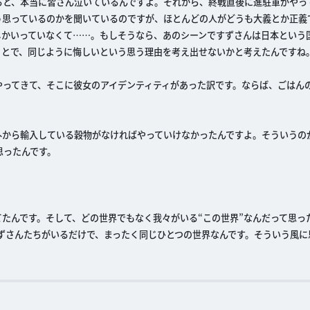
ると、本当に皆さん泣いているんですよ。それから、終戦直後に進駐軍がやっ
う思っているのかを聞いているのですが、ほとんどの人がどうも大義とか正義
しかいっていなくて……。もしそうなら、あのシーンですずさんは日本という
ことで、同じように悔しいという思う理由を考え出せないかと考えたんですね
やってきて、そこに彼女のアイデンティティがあった訳です。ならば、ごはん
外から輸入している穀物がなければやっていけなかったんですよ。そういうの
思ったんです。
てたんです。そして、どの世界でもなく我々がいる“この世界”なんだって思っ
にすずさんたちがいるだけで、まったく同じひとつの世界なんです。そういう風