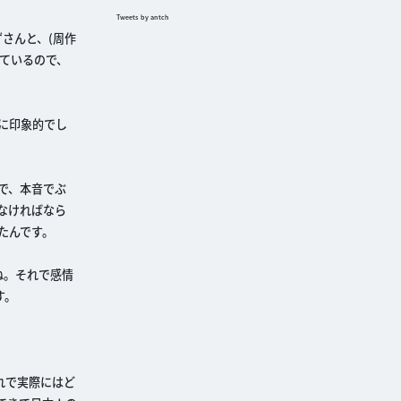
Tweets by antch
さんと、(周作
ているので、
に印象的でし
で、本音でぶ
なければなら
たんです。
ね。それで感情
す。
れで実際にはど