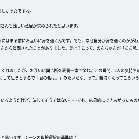
らしかったですね。
輔さんも難しい芝居が求められたと思います。
ろにはまる前にお互いに身を退くんです。でも、なぜ自分が身を退くのかがわ
さんから質問されたことがありました。実はそこって、のんちゃんが「ここ私
てくれましたが、お互いに同じ所を表裏一体で悩む。この瞬間、2人の気持ち
にして思うとまるで「君の名は。」みたいだな、って。新海くんってこうい
ているようだけど、決してそうではない……でも、結果的にできあがったもの
たと思います。シーンの取捨選択の基準は？