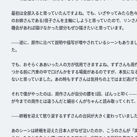
最初は全部入ると思っていたんですよね。でも、いざやってみたら色々
のお姉さんである)径子さんを主軸にしようと思っていたので、リンさ
機会があれば描けなかった部分もぜひ描きたいと思っています。
――逆に、原作に比べて説明や描写が増やされているシーンもありま
た。
でも、おそらくああいった人の方が信用できますよね。すずさんも周
つかる前に汽車の中で口げんかをする場面があるのですが、本気にな
ないと思っていました。あの時もすずさんは気持ちの上ではまだ逃げ
それで僕がやったのは、周作さんが自分の膝を1回、ぱんっと叩く―
が今までの周作とは違うんだと細谷くんがちゃんと読み取ってくれて
――終戦を迎えて怒り涙するすずさんの台詞が大きく変わっていまし
あのシーンは終戦を迎えた日本人がなぜ泣いたのか、こうのさんが「