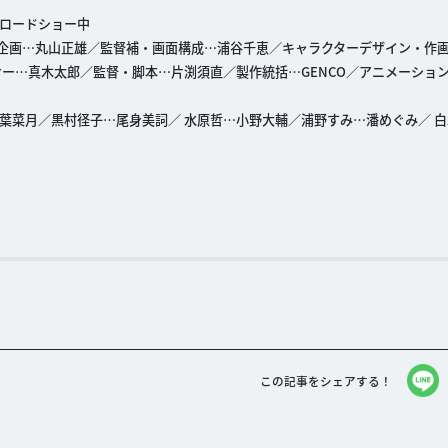
国ロードショー中
／企画…丸山正雄／監督補・画面構成…浦谷千恵／キャラクターデザイン・作
ー…真木太郎／監督・脚本…片渕須直／製作統括…GENCO／アニメーショ
葉菜月／黒村径子…尾身美詞／ 水原哲…小野大輔／浦野すみ…潘めぐみ／ 白
この記事をシェアする！