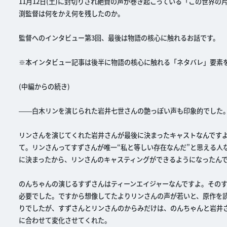
11月12日(土)に封切りされ絶賛の声が巻き起こっている「この世界
渕監督は何をかえ何を残したのか。
監督へのインタビュー第3回、最後は物語の核心に触れるお話です。
※本インタビュー記事は後半に物語の核心に触れる「ネタバレ」要素
(中編からの続き)
――白木リンを演じられた岩井七世さんの艶っぽい声も印象的でした
リンさんを演じてくれた岩井さんが最後に決まったキャストなんです
て。リンさんってすずさんが唯一“私と等しい存在なんだ”と思える人
に決まったから、リンさんのキャスティングができるようになったん
のんちゃんの演じるすずさんはティーンエイジャーなんですよ。その
必要でした。ですから想像してたよりリンさんの声が若いと、原作を
りでしたが、すずさんとリンさんのからみだけは、のんちゃんと岩井
に合わせて変化させてくれた。