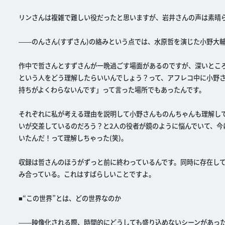
リンさんは複雑で難しい役だったと思いますが、岩井さんの声は素晴
――のんさん(すずさん)の絡みという点では、水原哲を演じた小野大
作中で哲さんとすずさんが一晩過ごす場面があるのですが、深いとこ
という人をどう理解したらいいんでしょう？って、アフレコ中に小野
持ちがよくわらないんです」って言った場所でもあったんです。
それぞれに私が考える理由を説明して小野さんものんちゃんも理解し
いが交差しているのだろう？と2人の役者が鏡のように悩んでいて、今
いたんだ！って理解しちゃった(笑)。
収録は哲さんのほうがずっと前に終わっているんです。同時に存在し
み合っている。これはすばらしいことですよ。
■“この世界”とは、どの世界なのか
――映像化される際、時間的にどうしても盛り込めないシーンがあっ