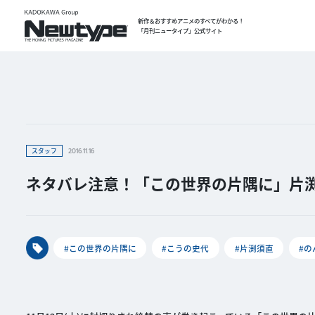
新作＆おすすめアニメのすべてがわかる！
「月刊ニュータイプ」公式サイト
スタッフ
2016.11.16
ネタバレ注意！「この世界の片隅に」片渕
#この世界の片隅に
#こうの史代
#片渕須直
#の