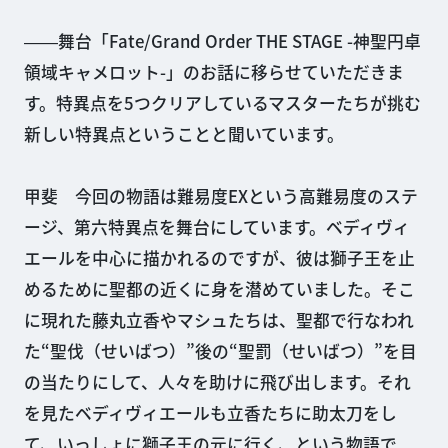
――舞台「Fate/Grand Order THE STAGE -神聖円卓
領域キャメロット-」のお話に移らせていただきま
す。特異点を5つクリアしているマスターたちが挑む
新しい特異点ということと聞いています。
甲斐 今回の物語は難易度EXという高難易度のステ
ージ、第六特異点を舞台にしています。ベディヴィ
エールを中心に描かれるのですが、彼は獅子王を止
めるために聖都の近くに身を潜めていました。そこ
に現れた藤丸立香やマシュたちは、聖都で行なわれ
た“聖伐（せいばつ）”後の“聖罰（せいばつ）”を目
の当たりにして、人々を助けに飛び出します。それ
を見たベディヴィエールも立香たちに助太刀をし
て、いっしょに獅子王の元に行く、という物語で