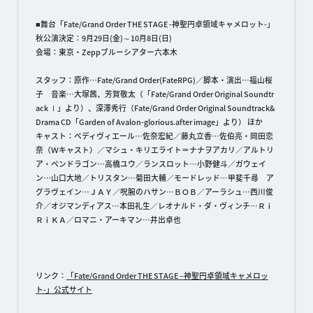
■舞台「Fate/Grand Order THE STAGE -神聖円卓領域キャメロット-」
秋公演決定：9月29日(金)～10月8日(日)
会場：東京・Zeppブルーシアター六本木
スタッフ：原作…Fate/Grand Order(FateRPG)／脚本・演出…福山桜
子 音楽…大塚茜、芳賀敬太（「Fate/Grand Order Original Soundtr
ack Ⅰ」より）、深澤秀行（Fate/Grand Order Original Soundtrack&
Drama CD「Garden of Avalon-glorious.after image」より） ほか
キャスト：ベディヴィエール…佐奈宏紀／藤丸立香…佐伯亮・岡田恋
奈（Ｗキャスト）／マシュ・キリエライト＝ナナヲアカリ／アルトリ
ア・ペンドラゴン…高橋ユウ／ランスロット…小野健斗／ガウェイ
ン…山口大地／トリスタン…菊田大輔／モードレッド…甲斐千尋 ア
グラヴェイン…ＪＡＹ／呪腕のハサン…ＢＯＢ／アーラシュ…西川俊
介／オジマンディアス…本田礼生／レオナルド・ダ・ヴィンチ…Ｒｉ
ＲｉＫＡ／ロマニ・アーキマン…井出卓也
リンク：
「Fate/Grand Order THE STAGE –神聖円卓領域キャメロッ
ト-」公式サイト