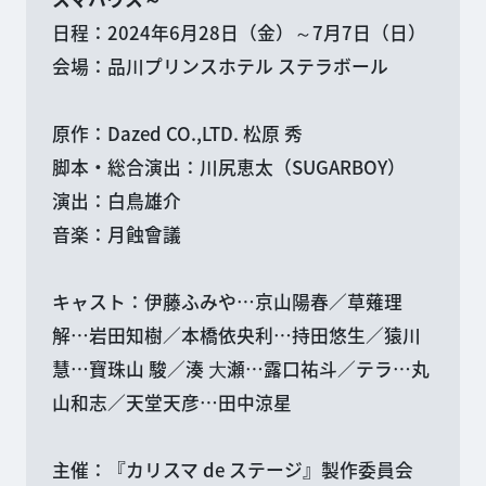
日程：2024年6月28日（金）～7月7日（日）
会場：品川プリンスホテル ステラボール
原作：Dazed CO.,LTD. 松原 秀
脚本・総合演出：川尻恵太（SUGARBOY）
演出：白鳥雄介
音楽：月蝕會議
キャスト：伊藤ふみや…京山陽春／草薙理
解…岩田知樹／本橋依央利…持田悠生／猿川
慧…寶珠山 駿／湊 ⼤瀬…露口祐斗／テラ…丸
山和志／天堂天彦…田中涼星
主催：『カリスマ de ステージ』製作委員会