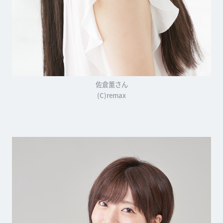
佐倉薫さん
(C)remax