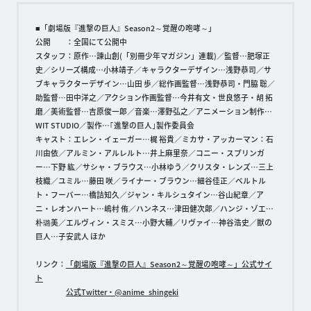
■「劇場版『進撃の巨人』Season2～覚醒の咆哮～」
公開 ：全国にて公開中
スタッフ：原作…諫山創(「別冊少年マガジン」連載)／監督…肥塚正
史／シリーズ構成…小林靖子／キャラクターデザイン…浅野恭司／サ
ブキャラクターデザイン…山田 歩／総作画監督…浅野恭司・門脇 聡／
助監督…田中洋之／アクション作画監督…今井有文・世良悠子・胡 拓
磨／美術監督…吉原俊一郎／音楽…澤野弘之／アニメーション制作…
WIT STUDIO／製作…｢進撃の巨人｣製作委員会
キャスト：エレン・イェーガー…梶 裕貴／ミカサ・アッカーマン：石
川由依／アルミン・アルレルト…井上麻里奈／コニー・スプリンガ
ー…下野 紘／サシャ・ブラウス…小林ゆう／クリスタ・レンズ…三上
枝織／ユミル…藤田 咲／ライナー・ブラウン…細谷佳正／ベルトル
ト・フーバー…橋詰知久／ジャン・キルシュタイン…谷山紀章／ア
ニ・レオンハート…嶋村 侑／ハンネス…津田健次郎／ハンジ・ゾエ…
朴璐美／エルヴィン・スミス…小野大輔／リヴァイ…神谷浩史／獣の
巨人…子安武人 ほか
リンク：
「劇場版『進撃の巨人』Season2～覚醒の咆哮～」公式サイ
ト
公式Twitter・@anime_shingeki