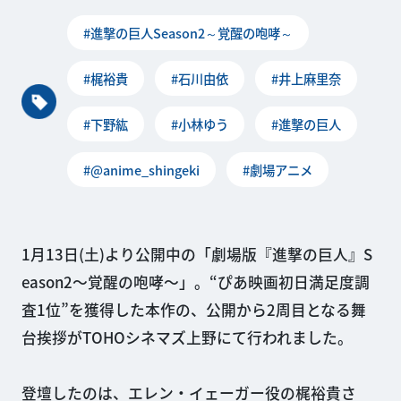
#進撃の巨人Season2～覚醒の咆哮～
#梶裕貴
#石川由依
#井上麻里奈
#下野紘
#小林ゆう
#進撃の巨人
#@anime_shingeki
#劇場アニメ
1月13日(土)より公開中の「劇場版『進撃の巨人』S
eason2〜覚醒の咆哮〜」。“ぴあ映画初日満足度調
査1位”を獲得した本作の、公開から2周目となる舞
台挨拶がTOHOシネマズ上野にて行われました。
登壇したのは、エレン・イェーガー役の梶裕貴さ