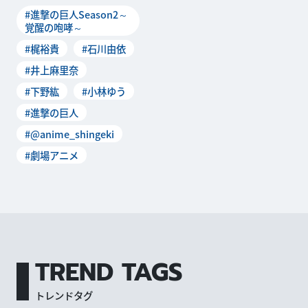
2〜覚醒の咆哮〜」。“ぴあ映
#進撃の巨人Season2～
画初日満足
覚醒の咆哮～
#梶裕貴
#石川由依
#井上麻里奈
#下野紘
#小林ゆう
#進撃の巨人
#@anime_shingeki
#劇場アニメ
TREND TAGS
トレンドタグ