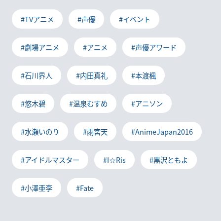
#TVアニメ
#声優
#イベント
#劇場アニメ
#アニメ
#声優アワード
#石川界人
#内田真礼
#本渡楓
#悠木碧
#温泉むすめ
#アニソン
#水瀬いのり
#雨宮天
#AnimeJapan2016
#アイドルマスター
#I☆Ris
#黒沢ともよ
#小澤亜李
#Fate