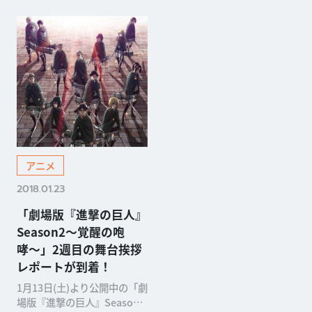
アニメ
2018.01.23
「劇場版『進撃の巨人』
Season2〜覚醒の咆
哮〜」2週目の舞台挨拶
レポートが到着！
1月13日(土)より公開中の「劇
場版『進撃の巨人』Season