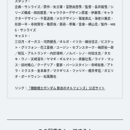
スタッフ：
企画…サンライズ／原作…矢立肇・富野由悠季／監督…長井龍雪／シ
リーズ構成…岡田麿里／キャラクターデザイン原案…伊藤悠／キャラ
クターデザイン…千葉道徳／メカデザイン…鷲尾直広・海老川兼武・
形部一平・寺岡賢司・篠原保／美術…草薙／音楽…横山克／製作…MB
S・サンライズ
キャスト：
三日月・オーガス…河西健吾／オルガ・イツカ…細谷佳正／ビスケッ
ト・グリフォン…花江夏樹／ユージン・セブンスターク…梅原裕一郎
／昭弘・アルトランド…内匠靖明／ノルバ・シノ…村田太志／タカ
キ・ウノ…天崎滉平／ヤマギ・ギルマトン…斉藤壮馬／ライド・マッ
ス…田村睦心／クーデリア・藍那・バーンスタイン…寺崎裕香／アト
ラ・ミクスタ…金本寿子／マクギリス・ファリド…櫻井孝宏／ガエリ
オ・ボードウィン…松風雅也
リンク：
「機動戦士ガンダム 鉄血のオルフェンズ」公式サイト