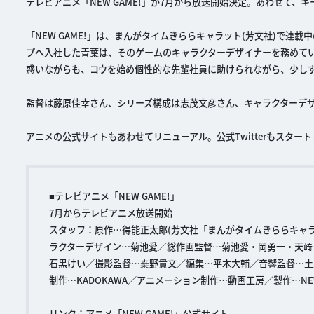
テレビアニメ「NEW GAME!」が7月から放送開始決定。あわせて
「NEW GAME!」は、まんがタイムきららキャラット(芳文社)で
プへ入社した青葉は、そのゲームのキャラクターデザイナーを務めて
惑いながらも、コウを始め個性的な先輩社員に助けられながら、少し
監督は藤原佳幸さん、シリーズ構成は志茂文彦さん、キャラクターデ
アニメの公式サイトもあわせてリニューアル。公式Twitterもスター
■テレビアニメ「NEW GAME!」
7月からテレビアニメ放送開始
スタッフ：原作…得能正太郎(芳文社「まんがタイムきららキャ
ラクターデザイン…菊池愛／総作画監督…菊池愛・岡勇一・天﨑
石黒けい／撮影監督…桒野貴文／編集…平木大輔／音響監督…土
制作…KADOKAWA／アニメーション制作…動画工房／製作…NEW
リンク：
アニメ「NEW GAME!」公式サイト