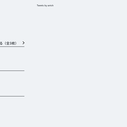
Tweets by antch
る（全
3
枚）