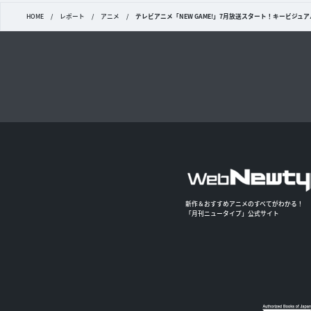
HOME
/
レポート
/
アニメ
/
テレビアニメ「NEW GAME!」7月放送スタート！キービジュ
新作＆おすすめアニメのすべてがわかる！
「月刊ニュータイプ」公式サイト