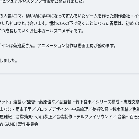
、キービジュアルやスタッフ情報が公開されました。
連載中の人気4コマ。幼い頃に夢中になって遊んでいたゲームを作った制作会社・
いた八神コウと出会います。憧れの人の下で働くことになった青葉は、初めて
ずつ成長していくお仕事ガールズコメディです。
ザインは菊池愛さん。アニメーション制作は動画工房が務めます。
トしました。
ラット」連載)／監督…藤原佳幸／副監督…竹下良平／シリーズ構成…志茂文
まなむ・菊永千里／プロップデザイン…中島絵理／美術監督…鈴木俊輔／色
屋雅紀／音響効果…小山恭正／音響制作…デルファイサウンド／ 音楽…百石
 GAME! 製作委員会