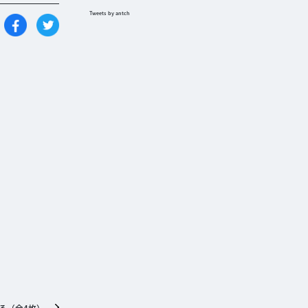
Tweets by antch
る（全
4
枚）