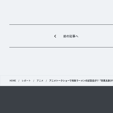
前の記事へ
HOME
/
レポート
/
アニメ
/
アニメトークショーで何故ラーメンの試食会が!?「奇異太郎少年