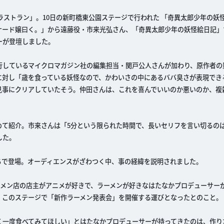
l.17ラストラン」。10日の新町橋東公園ステージで行われた 「奇異太郎少年の
ナード嬢曰く。」から遠藤役・市来光弘さん、「奇異太郎少年の妖怪絵日記」
ーが登壇しました。
行しているマイクロマガジン社の編集担当・関戸公人さんが加わり、原作者の
に対し「歳を食っている妖怪なので、かわいさの中にあるババ臭さが表現でき
見事にクリアしていたそう。仲田さんは、これを喜んでいいのか悪いのか、複
めて紹介。市来さんは「5分という限られた時間で、長いセリフを言い切るの
した。
ちで登場。オーディエンスがざわつく中、事の経緯を説明されました。
ーメン店の店主がアニメが好きで、ラーメンが好きなはたなかプロデューサー
、このステージで「新作ラーメン発表会」を開催する運びとなったとのこと。
く一度食べてみてほしい」とはたなかプロデューサーが持ってきたのは、作り