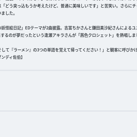
は「どう突っ込もうか考えたけど、普通に美味しいです」と苦笑い。さらにチ
いました。
怪絵日記」EDテーマが2曲披露。吉冨ちかさんと鎌田美沙紀さんによるユニッ
主題歌を担当するのが夢だったという逢瀬アキラさんが「茜色クロシェット」を熱唱し
そして『ラーメン』の3つの単語を覚えて帰ってください！」と観客に呼びか
ダンディ佐伯】