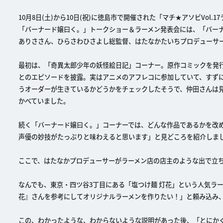
10月8日(土)から10日(祝)に徳島市で開催された「マチ★アソビVo
「バーナード嬢曰く。」トークショー＆ラーメン発表会には、「バー
ありささん、ひらさわひさよし総監督、はたなかたいちプロデューサ
最初は、「奇異太郎少年の妖怪絵日記」コーナー。原作コミックを発
とのエピソードを披露。実はアニメのアフレコに参加していて、すず
うオーダーが生きているかどうかをチェックしたそうで、仲田さんは
かべていました。
続く「バーナード嬢曰く。」コーナーでは、どんな作品であるかを改
声優の妙技がたっぷりと味わえると思います」と見どころを紹介しま
ここで、はたなかプロデューサーがラーメン店の店主のような出で立
なんでも、東京・四ツ谷3丁目にある「塩つけ麺 灯花」という人気ラ
花』さんを参考にしてオリジナルラーメンを作りたい！」と頼み込み
この、わかったような、わからないような説明があった後、「とにか