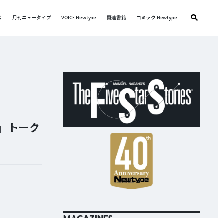
ス
月刊ニュータイプ
VOICE Newtype
関連書籍
コミック Newtype
」トーク