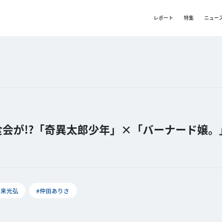
レポート
特集
ニュー
会が!?「奇異太郎少年」×「バーナード嬢。
市来光弘
#仲田ありさ