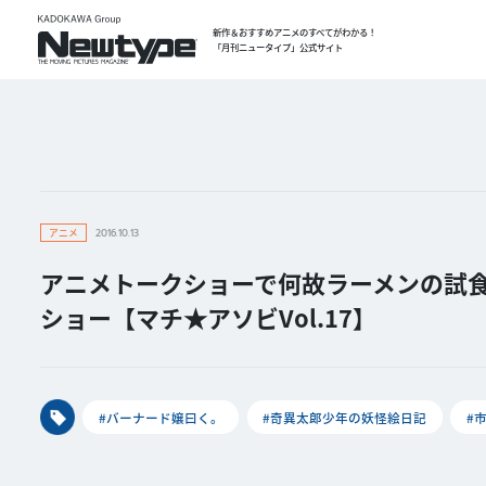
新作＆おすすめアニメのすべてがわかる！
「月刊ニュータイプ」公式サイト
アニメ
2016.10.13
アニメトークショーで何故ラーメンの試食
ショー【マチ★アソビVol.17】
#バーナード嬢曰く。
#奇異太郎少年の妖怪絵日記
#