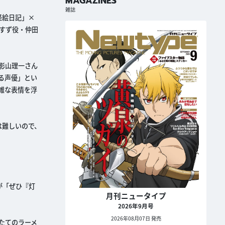
MAGAZINES
雑誌
妖怪絵日記」×
すず役・仲田
影山理一さん
る声優」とい
雑な表情を浮
は難しいので、
が「ぜひ『灯
月刊ニュータイプ
2026年9月号
2026年08月07日 発売
たてのラーメ