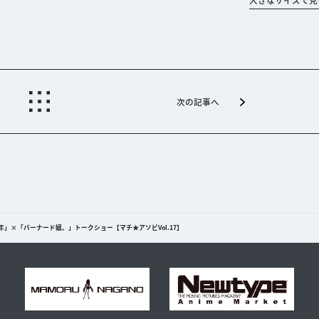
次の記事へ
」×「バーナード嬢。」トークショー【マチ★アソビVol.17】