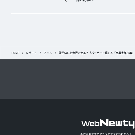
HOME
/
レポート
/
アニメ
/
頭がいいと奇行に走る？「バーナード嬢」＆「奇異太郎少年」コ
新作＆おすすめアニメのすべてがわかる！