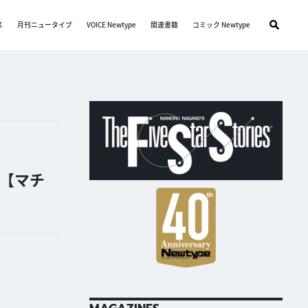
ス
月刊ニュータイプ
VOICE Newtype
関連書籍
コミック Newtype
【マチ