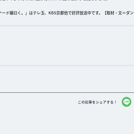
ーナード嬢曰く。」はテレ玉、KBS京都他で好評放送中です。【取材・文＝ダ
この記事をシェアする！