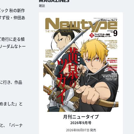
MAGAZINES
雑誌
パック 秋の新作
すず役・仲田あ
ど奇行に走る傾
リーダムなトー
に行き、作品
めました」と
月刊ニュータイプ
2026年9月号
と、「バーナ
2026年08月07日 発売