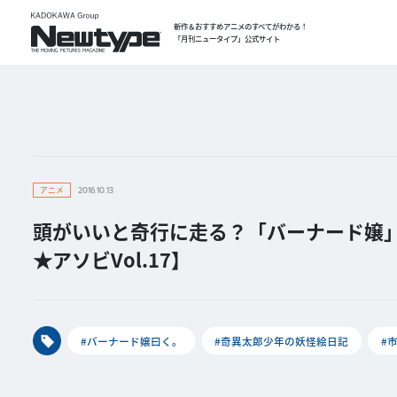
新作＆おすすめアニメのすべてがわかる！
「月刊ニュータイプ」公式サイト
アニメ
2016.10.13
頭がいいと奇行に走る？「バーナード嬢
★アソビVol.17】
#バーナード嬢曰く。
#奇異太郎少年の妖怪絵日記
#