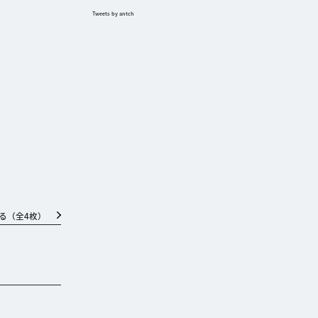
Tweets by antch
る（全
4
枚）