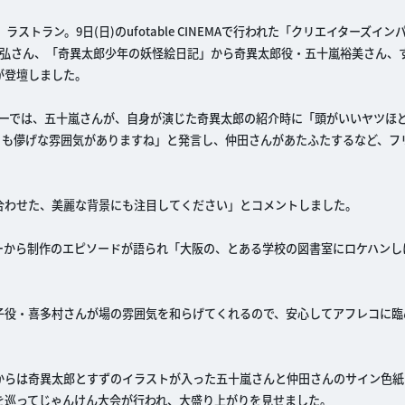
」ラストラン。9日(日)のufotable CINEMAで行われた「クリエイターズイン
光弘さん、「奇異太郎少年の妖怪絵日記」から奇異太郎役・五十嵐裕美さん、
が登壇しました。
ナーでは、五十嵐さんが、自身が演じた奇異太郎の紹介時に「頭がいいヤツほ
りも儚げな雰囲気がありますね」と発言し、仲田さんがあたふたするなど、フ
合わせた、美麗な背景にも注目してください」とコメントしました。
ーから制作のエピソードが語られ「大阪の、とある学校の図書室にロケハンし
子役・喜多村さんが場の雰囲気を和らげてくれるので、安心してアフレコに臨
からは奇異太郎とすずのイラストが入った五十嵐さんと仲田さんのサイン色紙
を巡ってじゃんけん大会が行われ、大盛り上がりを見せました。