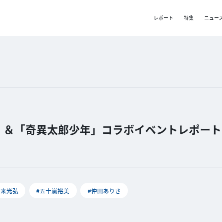
レポート
特集
ニュー
」＆「奇異太郎少年」コラボイベントレポート
市来光弘
#五十嵐裕美
#仲田ありさ