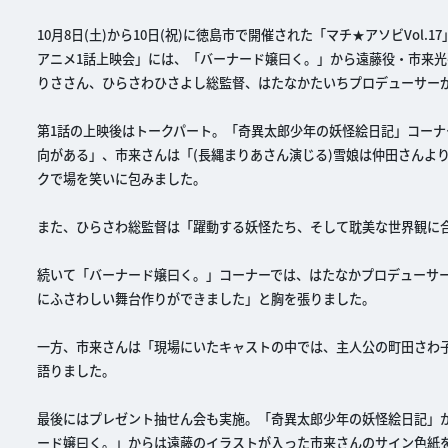
10月8日(土)から10日(祝)に徳島市で開催された「マチ★アソビVol.17
アニメ1話上映会」には、「バーナード嬢曰く。」から遠藤役・市来
りささん、ひらさわひさよし総監督、はたなかたいちプロデューサー
第1話の上映後はトークパート。「奇異太郎少年の妖怪絵日記」コー
向がある」、市来さんは「(長縄まりあさん演じる)雪娘は仲田さんよ
クで場を笑いに包みました。
また、ひらさわ総監督は「躍動する妖怪たち、そして耽美な世界観に
続いて「バーナード嬢曰く。」コーナーでは、はたなかプロデューサ
にふさわしい舞台作りができました」と胸を張りました。
一方、市来さんは「現場にいたキャストの中では、主人公の町田さわ
語りました。
最後にはプレゼント抽せん会も実施。「奇異太郎少年の妖怪絵日記」
ード嬢曰く。」からは遠藤のイラストが入った市来さんのサイン色紙