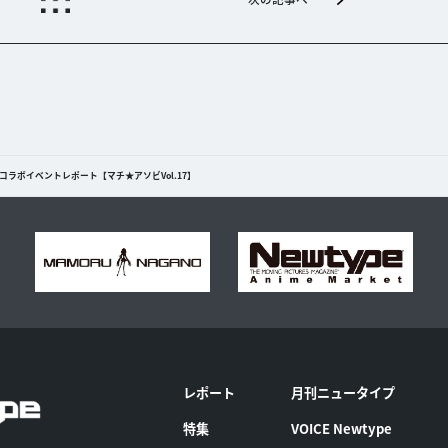
ラボイベントレポート【マチ★アソビVol.17】
レポート
月刊ニュータイプ
特集
VOICE Newtype