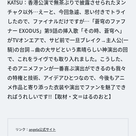
KATSU：香港公演で無茶ぶりで披露させられたヌン
チャク以外…えーと、今回急遽、思い付きでトライ
したので、ファイナルだけですが…「蒼穹のファフ
ナー EXODUS」第9話の挿入歌「その時、蒼穹へ」
がTVオンエアで、サビ前で一旦ブレイク→主人公(一
騎)の台詞→曲の大サビという素晴らしい神演出の回
で、これをライヴでも取り入れました。こうした、
そのアニメファンが一番喜ぶ演出ができるのも我々
の特権と技術、アイデアひとつなので、今後もアニ
メ作品と寄り添った衣装や演出でファンを魅了でき
ればうれしいです!!【取材・文＝はるのおと】
リンク：
angela公式サイト