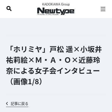
「ホリミヤ」戸松 遥×小坂井
祐莉絵×Ｍ・Ａ・Ｏ×近藤玲
奈による女子会インタビュー
（画像1/
8
）
記事に戻る