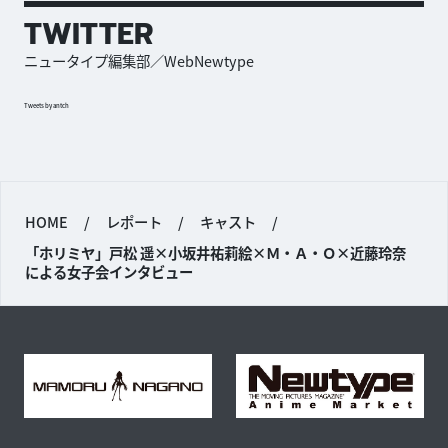
TWITTER
ニュータイプ編集部／WebNewtype
Tweets by antch
HOME
/
レポート
/
キャスト
/
「ホリミヤ」戸松 遥×小坂井祐莉絵×Ｍ・Ａ・Ｏ×近藤玲奈
による女子会インタビュー