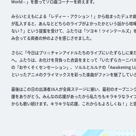
World～」を歌ってソロ曲コーナーを終えます。
みらいとえもによる「レディー・アクション！」から始まったデュオ曲コ
が乱入すると、あんなとどちらのライブがよかったかという話から喧
ない？」という提案を受けて、ふたりは「ツヨキ！ツインテールズ」
み合ってる両者の仲のよさを感じさせました。
さらに「今日はプリ☆チャンアイドルたちのライブにいたずらしに来
へ。ふたりは、お化けを背負った衣装をまとって「いたずらカーニバル
の「おやくそくセンセーション」、ソルルとルルナの「Awakening 
といったアニメのクライマックスを彩った楽曲がファンを魅了してい
最後はこの日の出演者16人が全員ステージに揃い、最初のオープニン
援をありがとう。みんなの応援があったから私たちもキラキラなライ
からも歌い続けます。キラキラな応援、これからもよろしくね！」と