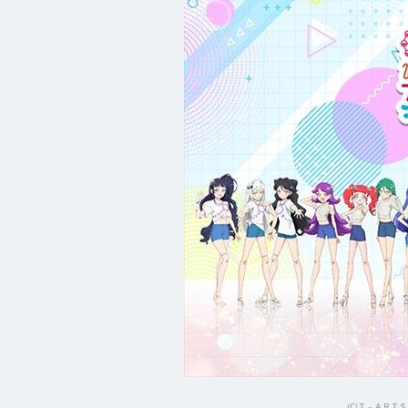
(C)Ｔ－ＡＲＴＳ 