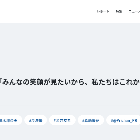
レポート
特集
ニュー
「みんなの笑顔が見たいから、私たちはこれか
#厚木那奈美
#芹澤優
#若井友希
#森嶋優花
#@Prichan_PR