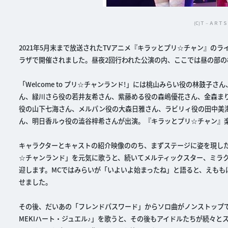
(C)Ｔ－ＡＲＴＳ 
2021年5月末まで放送されたTVアニメ『キラッとプリ☆チャン』のライ
ラザで開催されました。昼夜2回行われた公演の内、ここでは昼の部の
「Welcome to プリ☆チャンランド!」には桃山みらい役の林鼓
ん、緑川さら役の若井友希さん、紫藤める役の森嶋優花さん、金森ま
役の山下七海さん、メルパン役の大森日雅さん、ラビリィ役の田中美
ん、明日香ルゥ役の澁谷梓希さんが出演。『キラッとプリ☆チャン』
キャラクターとキャストの紹介映像ののち、まずステージに姿を現した
☆チャンランド」を元気に歌うと、続いてメルティックスター、ミラク
迎します。MCではみらいが「いよいよ始まったね」と語ると、えも
せました。
その後、だいあの「フレンドパスワード」からソロ曲がノンストップで
MEKIハート・ジュエル♪」を歌うと、その後もアイドルたちが続々とス