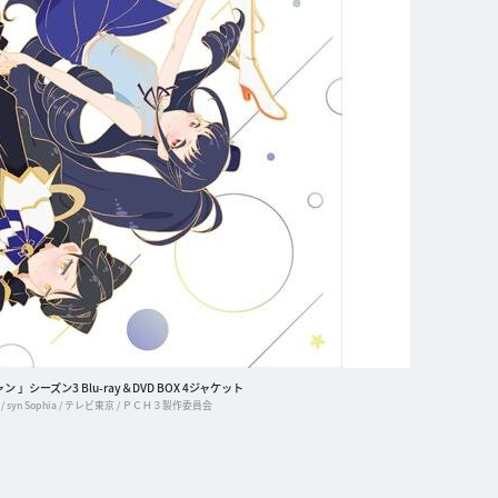
」シーズン3 Blu-ray＆DVD BOX 4ジャケット
/ syn Sophia / テレビ東京 / ＰＣＨ３製作委員会