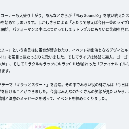
ーナーも大盛り上がり。あんなとさらが「Play Sound☆」を歌い終えた
嘩を始めてしまいます。しかしさらによる「ふたりで歌えば今日一番のライブ
を開始。パフォーマンス中にぶつかってしまうトラブルにも互いに笑顔を見せ
たよ～」という宣言後に雷音が響きわたり、イベント初出演となるデヴィとル
!!」を茶目っ気たっぷりに歌いました。そしてライブは終盤に突入。ゴーゴ
Light」、そしてミラクルキラッツにキラッCHUが加わった「ファイナルイル
きます。
グテーマ「キラッとスタート」を合唱。その中でみらい役の林さんは「今日は
ブを届けることができました。今度はみんなのたくさんの笑顔が見たいから、
感謝と決意のメッセージを送って、イベントを締めくくりました。