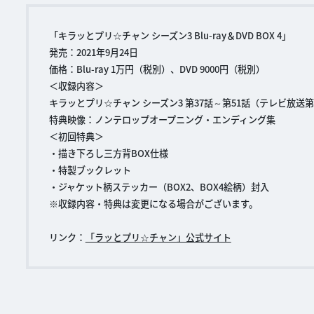
「キラッとプリ☆チャン シーズン3 Blu-ray＆DVD BOX 4」
発売：2021年9月24日
価格：Blu-ray 1万円（税別）、DVD 9000円（税別）
＜収録内容＞
キラッとプリ☆チャン シーズン3 第37話～第51話（テレビ放送第1
特典映像：ノンテロップオープニング・エンディング集
＜初回特典＞
・描き下ろし三方背BOX仕様
・特製ブックレット
・ジャケット柄ステッカー（BOX2、BOX4絵柄）封入
※収録内容・特典は変更になる場合がございます。
リンク：
「ラッとプリ☆チャン」公式サイト