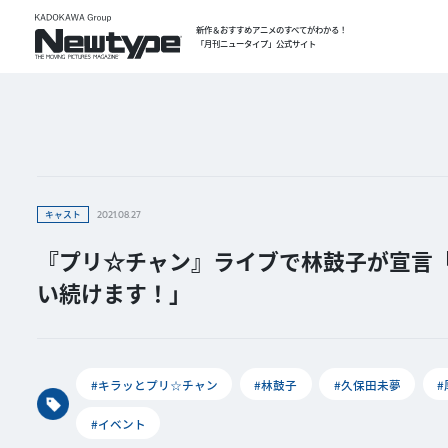
新作＆おすすめアニメのすべてがわかる！
「月刊ニュータイプ」公式サイト
キャスト
2021.08.27
『プリ☆チャン』ライブで林鼓子が宣言
い続けます！」
#キラッとプリ☆チャン
#林鼓子
#久保田未夢
#イベント