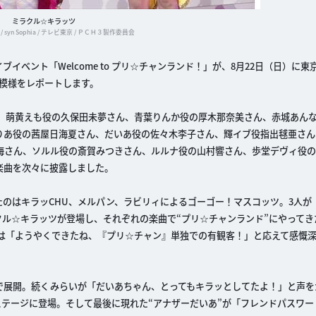
ミラクル☆キラッツ
/ syn Sophia / テレビ東京 / ＰＣＨ３製作委員会
ブイベント「Welcome to プリ☆チャンランド！」が、8月22日（日）に
模様をレポートします。
子さん、萌黄えも役の久保田未夢さん、青葉りんか役の厚木那奈美さん、赤城あん
りあ役の茜屋日海夏さん、だいあ役の佐々木李子さん、輝イブ役指出毬亜さん
海さん、ソルル役の斎賀みつきさん、ルルナ役の山村響さん、歩堂デヴィ役の
楽曲を次々に披露しました。
のはキラッCHU、メルパン、ラビリィによるゴーゴー！マスコッツ。3人が
ル☆キラッツが登場し、それぞれの楽曲で“プリ☆チャンランド”にやってき
もは「ようやくできたね、『プリ☆チャン』単独での有観客！」と応えて感慨
展開。続くみらいが「だいあちゃん、とってもキラッとしてたよ！」と声をか
テージに登場。そして最後に現れた“アナザーだいあ”が「フレンドパスワード ～