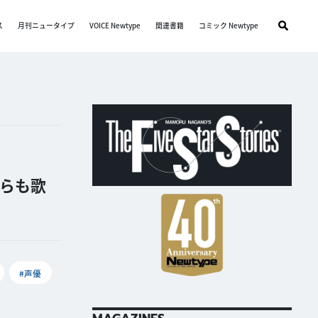
ス
月刊ニュータイプ
VOICE Newtype
関連書籍
コミック Newtype
らも歌
#声優