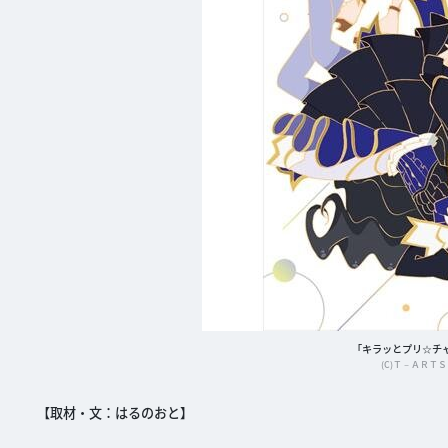
「キラッとプリ☆チャン 
(C)Ｔ－ＡＲＴＳ 
【取材・文：はるのおと】