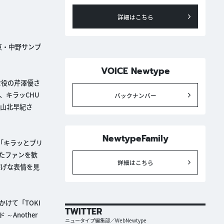
詳細はこちら
東京・中野サンプ
VOICE Newtype
な役の芹澤優さ
、キラッCHU
バックナンバー
山北早紀さ
NewtypeFamily
「キラッとプリ
たファンを歓
詳細はこちら
深げな表情を見
けて「TOKI
TWITTER
Another
ニュータイプ編集部／WebNewtype