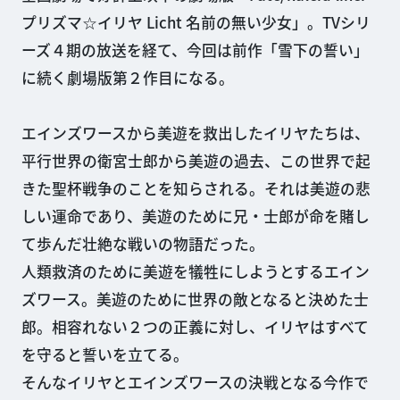
プリズマ☆イリヤ Licht 名前の無い少女」。TVシリ
ーズ４期の放送を経て、今回は前作「雪下の誓い」
に続く劇場版第２作目になる。
エインズワースから美遊を救出したイリヤたちは、
平行世界の衛宮士郎から美遊の過去、この世界で起
きた聖杯戦争のことを知らされる。それは美遊の悲
しい運命であり、美遊のために兄・士郎が命を賭し
て歩んだ壮絶な戦いの物語だった。
人類救済のために美遊を犠牲にしようとするエイン
ズワース。美遊のために世界の敵となると決めた士
郎。相容れない２つの正義に対し、イリヤはすべて
を守ると誓いを立てる。
そんなイリヤとエインズワースの決戦となる今作で