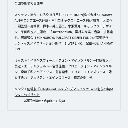
全国の劇場で公開中
スタッフ：原作…ひろやまひろし・TYPE-MOON(株式会社KADOKAW
A 月刊コンプエース連載・角川コミックス・エース刊)／監督…大沼心
／副監督…高橋賢／脚本…井上堅二、水瀬葉月／キャラクターデザイ
ン…平田和也／主題歌…「Just the truth」栗林みな実／音楽…加藤達
也、石川智久(TECHNOBOYS PULCRAFT GREEN-FUND)／音楽制作…
ランティス／アニメーション制作…SILVER LINK.／配給…角川ANIMAT
ION
キャスト：イリヤスフィール・フォン・アインツベルン…門脇舞以／
美遊・エーデルフェルト…名塚佳織／クロエ・フォン・アインツベル
ン…斎藤千和／ベアトリス…釘宮理恵／エリカ・エインズワース…諸
星すみれ／ジュリアン・エインズワース…花江夏樹 他
リンク：
劇場版「Fate/kaleid liner プリズマ☆イリヤ Licht 名前の無い
少女」公式サイト
公式Twitter・@prisma_illya