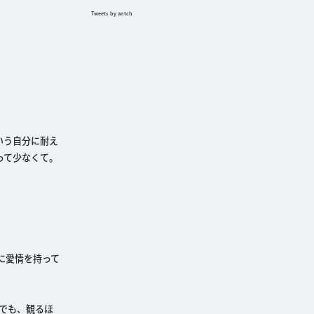
Tweets by antch
いう自分に耐え
って少なくて。
に愛情を持って
でも、観るほ