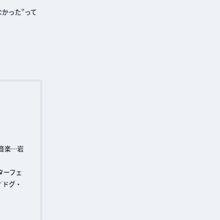
かった”って
音楽…岩
ターフェ
／ドグ・