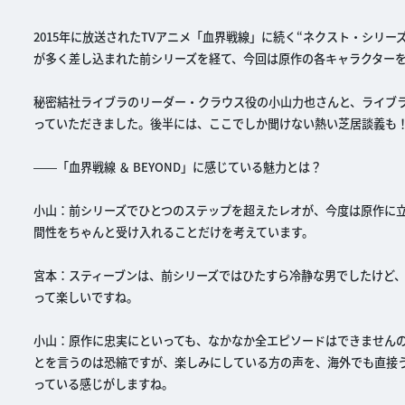
2015年に放送されたTVアニメ「血界戦線」に続く“ネクスト・シリーズ
が多く差し込まれた前シリーズを経て、今回は原作の各キャラクターを
秘密結社ライブラのリーダー・クラウス役の小山力也さんと、ライブラの
っていただきました。後半には、ここでしか聞けない熱い芝居談義も
――「血界戦線 ＆ BEYOND」に感じている魅力とは？
小山：前シリーズでひとつのステップを超えたレオが、今度は原作に
間性をちゃんと受け入れることだけを考えています。
宮本：スティーブンは、前シリーズではひたすら冷静な男でしたけど
って楽しいですね。
小山：原作に忠実にといっても、なかなか全エピソードはできませんの
とを言うのは恐縮ですが、楽しみにしている方の声を、海外でも直接
っている感じがしますね。