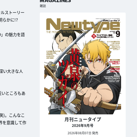
MAGAZINES
雑誌
ナルストーリー
らかに!?
D」の魅力を語
深い大きな人
近いところもあ
笑)。こんなこ
月刊ニュータイプ
界を意識して作
2026年9月号
2026年08月07日 発売