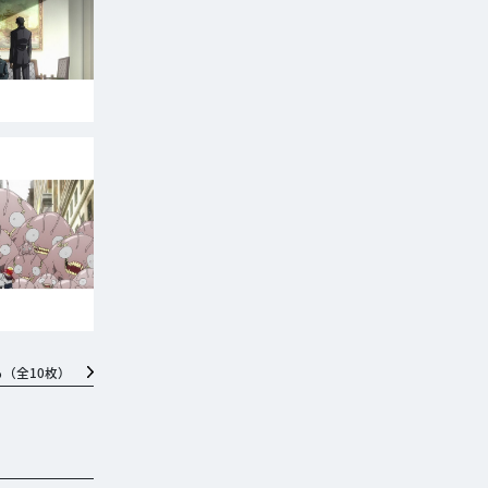
る（全
10
枚）