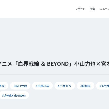
レポート
特集
ニュー
メ「血界戦線 ＆ BEYOND」小山力也×宮
本充
#阪口大助
#中井和哉
#小林ゆう
#緑川光
#折笠
#@kekkaisensen