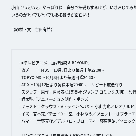
小山：いえいえ、やっぱりね、自分で準備もするけど、いざ演じてみた
いうのが1つでも2つでもあるほうが面白い！
【取材・文＝吉田有希】
■テレビアニメ「血界戦線 & BEYOND」
放送 ：MBS…10月7日より毎週土曜27:08～
TOKYO MX…10月8日より毎週日曜24:30～
AT-X…10月12日より毎週木曜20:00～ リピート放送有り
スタッフ：原作…内藤泰弘(集英社 ジャンプ コミックス刊)／
崎太整／アニメーション制作…ボンズ
キャスト：クラウス・V・ラインヘルツ…小山力也／レオナルド
イズ…宮本充／チェイン・皇…小林ゆう／ツェッド・オブライエ
ハマー…宮野真守／デルドロ・ブローティ…藤原啓治／ソニック
リンク：
アニメ「血界戦線 & BEYOND」公式サイト