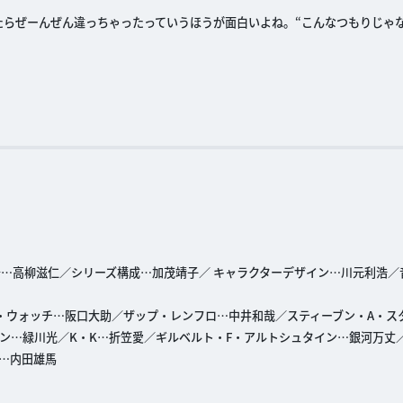
らぜーんぜん違っちゃったっていうほうが面白いよね。“こんなつもりじゃな
監督…高柳滋仁／シリーズ構成…加茂靖子／ キャラクターデザイン…川元利浩／
・ウォッチ…阪口大助／ザップ・レンフロ…中井和哉／スティーブン・A・ス
ン…緑川光／K・K…折笠愛／ギルベルト・F・アルトシュタイン…銀河万丈
…内田雄馬