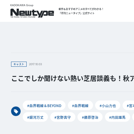
新作＆おすすめアニメのすべてがわかる！
「月刊ニュータイプ」公式サイト
キャスト
2017.10.03
ここでしか聞けない熱い芝居談義も！秋アニ
#血界戦線＆BEYOND
#血界戦線
#小山力也
#宮
#銀河万丈
#宮野真守
#藤原啓治
#内田雄馬