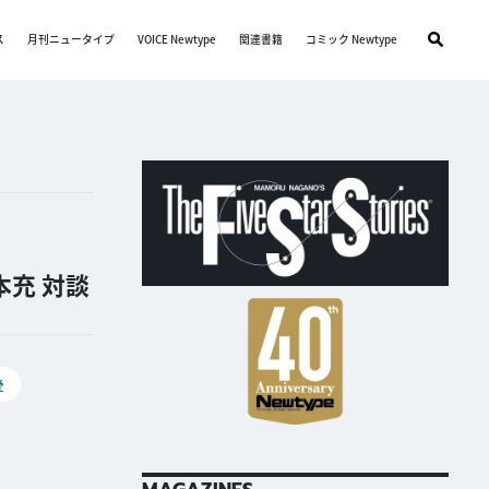
ス
月刊ニュータイプ
VOICE Newtype
関連書籍
コミック Newtype
本充 対談
愛