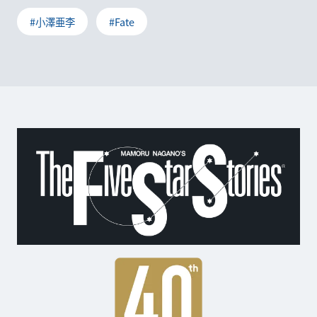
#小澤亜李
#Fate