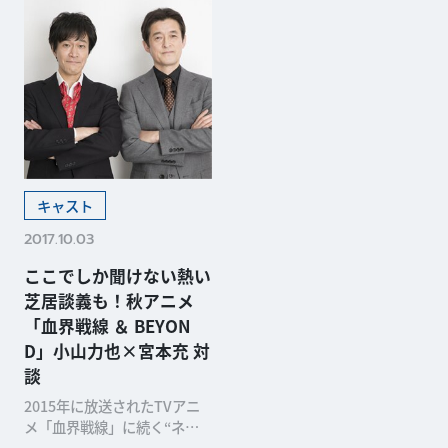
キャスト
2017.10.03
ここでしか聞けない熱い
芝居談義も！秋アニメ
「血界戦線 ＆ BEYON
D」小山力也×宮本充 対
談
2015年に放送されたTVアニ
メ「血界戦線」に続く“ネク
スト・シリーズ”として、10