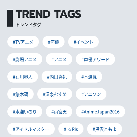
TREND TAGS
トレンドタグ
#TVアニメ
#声優
#イベント
#劇場アニメ
#アニメ
#声優アワード
#石川界人
#内田真礼
#本渡楓
#悠木碧
#温泉むすめ
#アニソン
#水瀬いのり
#雨宮天
#AnimeJapan2016
#アイドルマスター
#I☆Ris
#黒沢ともよ