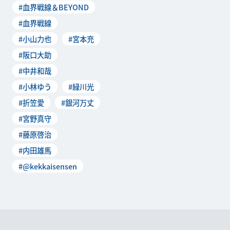
#血界戦線＆BEYOND
月7日(土)から
#血界戦線
#小山力也
#宮本充
#阪口大助
#中井和哉
#小林ゆう
#緑川光
#折笠愛
#銀河万丈
#宮野真守
#藤原啓治
#内田雄馬
#@kekkaisensen