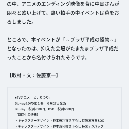
の中、アニメのエンディング映像を背に中島さんが
朗々と歌い上げて、熱い拍手の中イベントは幕をお
ろしました。
ところで、本イベントが「～プラザ平成の怪物～」
となったのは、抑えた会場がたまたまプラザ平成だ
ったことから名付けられたそうです。
【取材・文：佐藤京一】
■TVアニメ「ヒナまつり」
Blu-ray&DVD第１巻 ６月27日発売
Blu-ray 税別7000円、DVD 税別6000円
【初回生産特典】
・キャラクターデザイン・神本兼利描き下ろし 特製三方背BOX
・キャラクターデザイン・神本兼利描き下ろし 特製デジパック