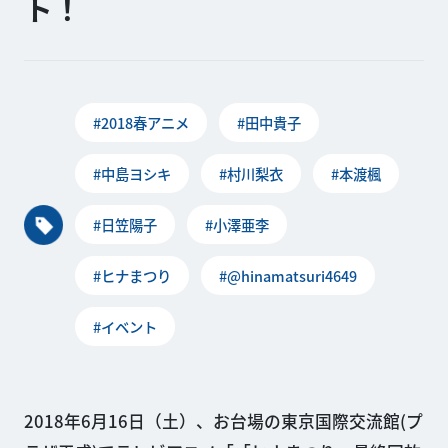
ト！
#2018春アニメ
#田中貴子
#中島ヨシキ
#村川梨衣
#本渡楓
#日笠陽子
#小澤亜李
#ヒナまつり
#@hinamatsuri4649
#イベント
2018年6月16日（土）、お台場の東京国際交流館(プ