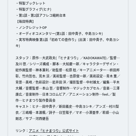
・特製ブックレット
・特製グラフィグ(ヒナ)
・第1話・第2話アフレコ縮刷台本
【毎回特典】
・ノンクレジットOP
・オーディオコメンタリー(第1話：田中貴子、中島ヨシキ)
・実写特典映像 第1話「初めての壺作り」(出演：田中貴子、中島ヨシ
キ)
スタッフ：原作…大武政夫(「ヒナまつり」／KADOKAWA刊)／監督…
及川 啓／シリーズ構成・脚本…大知慶一郎／キャラクターデザイン・
総作画監督…神本兼利／助監督…松原 桂／キーアニメーター…枡田邦
彰、竹内哲也、荒木 涼／美術監督…吉原俊一郎／美術設定…青木 薫／
背景…美峰／色彩設計…岩井田 洋／撮影監督…中村雄太／編集…平木
大輔／音響監督…本山 哲／音響制作…マジックカプセル／音楽…三澤
康広／音楽制作…日本コロムビア／アニメーション制作…feel.／製
作…ヒナまつり製作委員会
キャスト：ヒナ…田中貴子／新田義史…中島ヨシキ／アンズ…村川梨
衣／三嶋瞳…本渡楓／詩子…日笠陽子／マオ…小澤亜李／若頭…小山
剛志／サブ…河西健吾
リンク：
アニメ「ヒナまつり」公式サイト